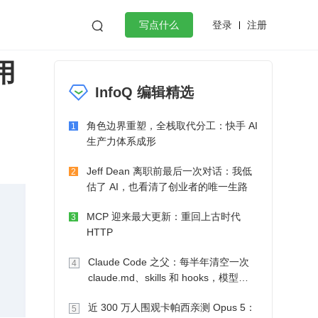
登录
注册

写点什么
用
效工作
数据库
Python
音视频
InfoQ 编辑精选
golang
微服务架构
flutter
角色边界重塑，全栈取代分工：快手 AI
1
生产力体系成形
Jeff Dean 离职前最后一次对话：我低
2
估了 AI，也看清了创业者的唯一生路
MCP 迎来最大更新：重回上古时代
3
HTTP
Claude Code 之父：每半年清空一次
4
claude.md、skills 和 hooks，模型自
己会想办法
近 300 万人围观卡帕西亲测 Opus 5：
5