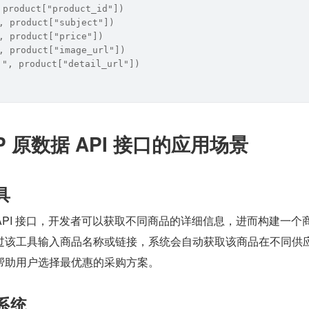
product["product_id"])
 product["subject"])
 product["price"])
 product["image_url"])
, product["detail_url"])
PP 原数据 API 接口的应用场景
具
数据 API 接口，开发者可以获取不同商品的详细信息，进而构建一个
过该工具输入商品名称或链接，系统会自动获取该商品在不同供
帮助用户选择最优惠的采购方案。
理系统