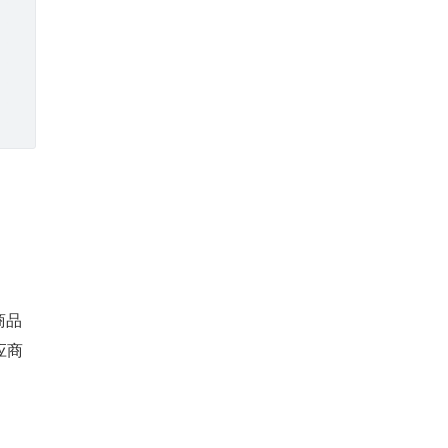
商品
应商