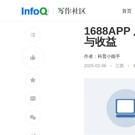
首页
1688AP
移动开发
Java
开源
架构
O

与收益
前端
AI
大数据
团队管理
查看更多

作者：
科普小能手

2025-02-06
江西


