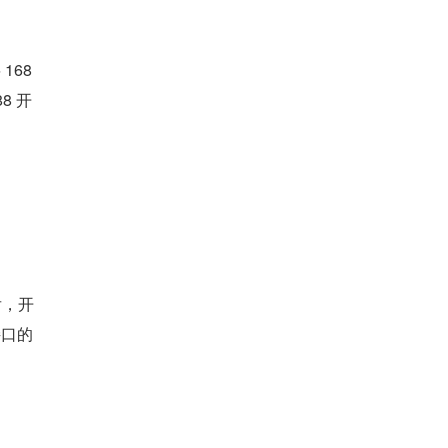
168
8 开
后，开
接口的