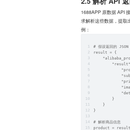
2.5 解析 API
1688APP 原数据 
求解析这些数据，提取
例：
# 假设返回的 JSO
result = {
    "alibaba_pr
        "result
            "pr
            "s
            "pr
            "im
            "de
        }
    }
}
# 解析商品信息
product = resul