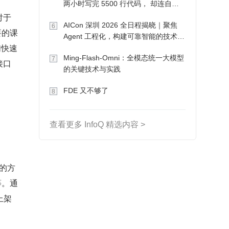
两小时写完 5500 行代码， 却连自己
写的游戏都玩不了
对于
AICon 深圳 2026 全日程揭晓｜聚焦
6
要的课
Agent 工程化，构建可靠智能的技术路
们快速
径
Ming-Flash-Omni：全模态统一大模型
7
接口
的关键技术与实践
FDE 又不够了
8
查看更多 InfoQ 精选内容 >
程的方
等。通
上架