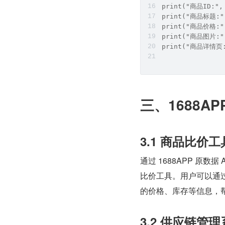
print("商品ID:", 
print("商品标题:",
print("商品价格:",
print("商品图片:",
print("商品详情页:"
三、1688A
3.1 商品比价工
通过 1688APP 原
比价工具。用户可以通
的价格、库存等信息，
3.2 供应链管