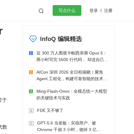
登录
注册

写点什么
r
效工作
数据库
Python
音视频
InfoQ 编辑精选
golang
微服务架构
flutter
近 300 万人围观卡帕西亲测 Opus 5：
1
两小时写完 5500 行代码， 却连自己写
的游戏都玩不了
AICon 深圳 2026 全日程揭晓｜聚焦
2
Agent 工程化，构建可靠智能的技术路
径
Ming-Flash-Omni：全模态统一大模型
3
的关键技术与实践
苦于
FDE 又不够了
4
GPT-5.6 当老板：买假用户、被
5
代数
Chrome 干崩 3 小时，烧掉 3 亿