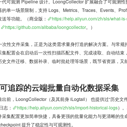
测 Pipeline 设计。LoongCollector 扩展融合了可观测
景限制，支持 Logs、Metrics、Traces、Events、Profil
发送等功能。（商业版：
https://help.aliyun.com/zh/sls/what-is-
：
https://github.com/alibaba/loongcollector
。）
or 推出的一次性文件采集，正是为这类需求量身打造的解决方案。与常规
采集配置会在启动后一次性扫描匹配文件、完成读取、自动结束
历史文件迁移、数据补录、临时批处理等场景，既节省资源，又
可追踪的云端批量自动化数据采集
LoongCollector（及其前身 iLogtail） 也提供过“历史文
日志：
https://help.aliyun.com/zh/sls/import-historical-logs
）。
件采集配置更加简单快捷，具备更强的批量化能力与更清晰的生
eckpoint 提升了稳定性与可观测性。