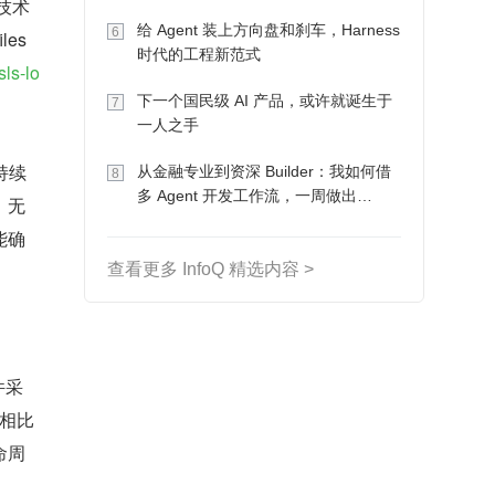
性技术
Token 收入却为 0
给 Agent 装上方向盘和刹车，Harness
6
es 
时代的工程新范式
sls-lo
下一个国民级 AI 产品，或许就诞生于
7
一人之手
持续
从金融专业到资深 Builder：我如何借
8
多 Agent 开发工作流，一周做出
，无
MVP、一个月上线
能确
查看更多 InfoQ 精选内容 >
件采
相比
命周