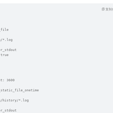
复制
_file
g/*.log
er_stdout
 true
ut: 3600
_static_file_onetime
g/history/*.log
er_stdout