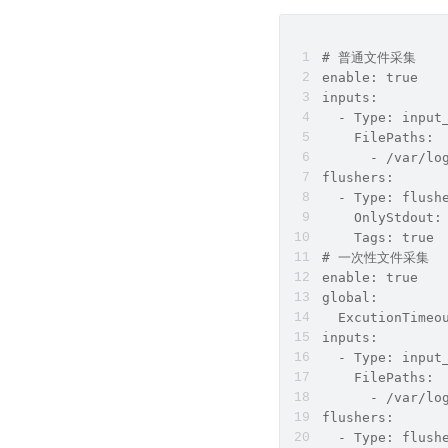
# 普通文件采集
enable: true
inputs:
  - Type: input
    FilePaths:
      - /var/lo
flushers:
  - Type: flush
    OnlyStdout:
    Tags: true
# 一次性文件采集
enable: true
global:
  ExcutionTimeo
inputs:
  - Type: input
    FilePaths:
      - /var/lo
flushers:
  - Type: flush