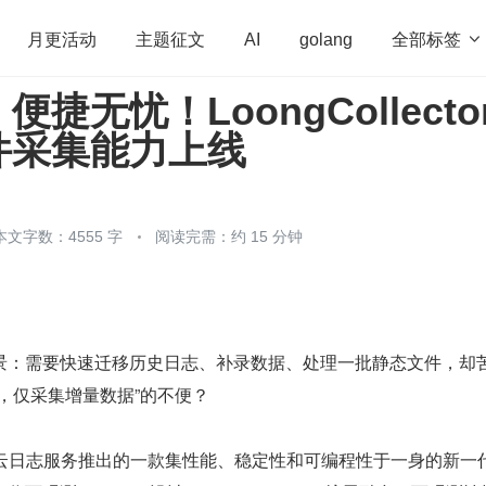
全部标签

月更活动
主题征文
AI
golang
捷无忧！LoongCollecto
penHarmony
算法
学习方法
Web3.0
高
件采集能力上线
程序员
运维
深度思考
低代码
redis
本文字数：4555 字
阅读完需：约 15 分钟
景：需要快速迁移历史日志、补录数据、处理一批静态文件，却
，仅采集增量数据”的不便？
or 是阿里云日志服务推出的一款集性能、稳定性和可编程性于一身的新一