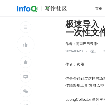
首页
极速导入，便
移动开发
Java
开源
架构
O

一次性文
前端
AI
大数据
团队管理
查看更多

作者：
阿里巴巴云原生

2026-03-23
浙江

作者：玄飏

你是否遇到过这样的场
传统采集工具“常驻监控

LoongCollect