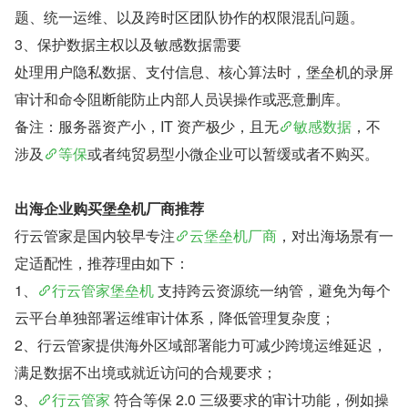
题、统一运维、以及跨时区团队协作的权限混乱问题。
3、保护数据主权以及敏感数据需要
处理用户隐私数据、支付信息、核心算法时，堡垒机的录屏
审计和命令阻断能防止内部人员误操作或恶意删库。
备注：服务器资产小，IT 资产极少，且无
敏感数据
，不
涉及
等保
或者纯贸易型小微企业可以暂缓或者不购买。
出海企业购买堡垒机厂商推荐
行云管家是国内较早专注
云堡垒机厂商
，对出海场景有一
定适配性，推荐理由如下：
1、
行云管家堡垒机
 支持跨云资源统一纳管，避免为每个
云平台单独部署运维审计体系，降低管理复杂度；
2、行云管家提供海外区域部署能力可减少跨境运维延迟，
满足数据不出境或就近访问的合规要求；
3、
行云管家
 符合等保 2.0 三级要求的审计功能，例如操