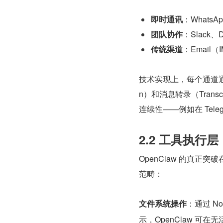
即时通讯
：WhatsAp
团队协作
：Slack、Di
传统渠道
：Email（I
技术实现上，每个通道通过
n）和消息转录（Tran
连续性——例如在 Tele
2.2 工具执行层（T
OpenClaw 的真正突破
范畴：
文件系统操作
：通过 Nod
示，OpenClaw 