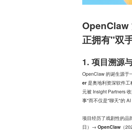
OpenCl
正拥有"双手
1. 项目溯源
OpenClaw 的诞生
er
 是奥地利资深软件工程师
元被 Insight Part
事"而不仅是"聊天"的 AI
项目经历了戏剧性的品
日）→ 
OpenClaw
（20