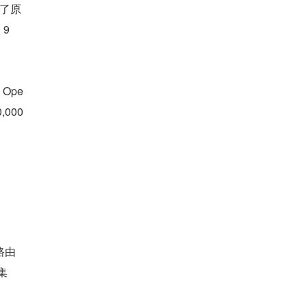
了原 
 9
，Ope
,000
路由
集