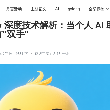
全部标签

月更活动
主题征文
AI
golang
aw 深度技术解析：当个人 AI 
penHarmony
算法
学习方法
Web3.0
高
"双手"
程序员
运维
深度思考
低代码
redis
本文字数：4631 字
阅读完需：约 15 分钟