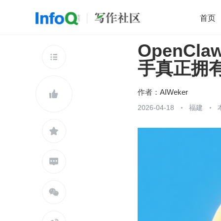
首页
OpenCl
移动开发
Java
开源
架构
O

手真正拥有
前端
AI
大数据
团队管理
查看更多

作者：
AIWeker

2026-04-18
福建


