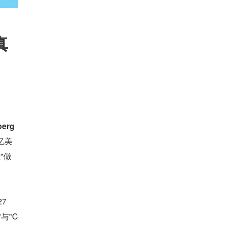
真
berg
亿美
能"做
7 
"与"C