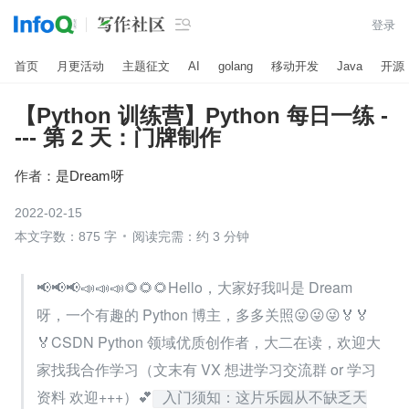

登录
首页
月更活动
主题征文
AI
golang
移动开发
Java
开源
【Python 训练营】Python 每日一练 -
--- 第 2 天：门牌制作
作者：
是Dream呀
2022-02-15
本文字数：875 字
阅读完需：约 3 分钟
📢📢📢📣📣📣🌻🌻🌻Hello，大家好我叫是 Dream 
呀，一个有趣的 Python 博主，多多关照😜😜😜🏅🏅
🏅CSDN Python 领域优质创作者，大二在读，欢迎大
家找我合作学习（文末有 VX 想进学习交流群 or 学习
资料 欢迎+++）💕
 入门须知：这片乐园从不缺乏天