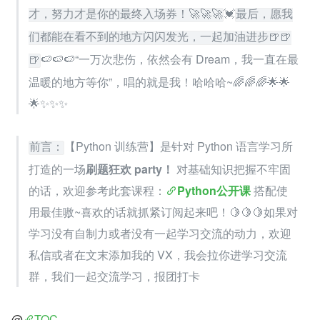
💓
才，努力才是你的最终入场券！🚀🚀🚀
最后，愿我
们都能在看不到的地方闪闪发光，一起加油进步🍺🍺
🍉🍉🍉“一万次悲伤，依然会有 Dream，我一直在最
🍺
温暖的地方等你”，唱的就是我！哈哈哈~🌈🌈🌈🌟🌟
🌟✨✨✨
【Python 训练营】是针对 Python 语言学习所
前言：
打造的一场
刷题狂欢 party！
 对基础知识把握不牢固
的话，欢迎参考此套课程：
Python公开课
 搭配使
用最佳嗷~喜欢的话就抓紧订阅起来吧！🍋🍋🍋如果对
学习没有自制力或者没有一起学习交流的动力，欢迎
私信或者在文末添加我的 VX，我会拉你进学习交流
群，我们一起交流学习，报团打卡
@
TOC