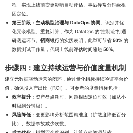
程，实现上线前变更影响自动评估、事后异常分钟级根
因定位。
第三阶段：主动模型治理与 DataOps 协同
。识别并优
化冗余模型、重复计算，作为 DataOps 的“控制流”打通
研测运环节。
招商银行
的实践表明，此举可节省 
50%
 的
数据测试工作量，代码上线前评估时间缩短 
50%
。
步骤四：建立持续运营与价值度量机制
建立元数据驱动运营的闭环，通过量化指标持续验证平台价
值，确保投入产出比（ROI）。可参考的度量指标包括：
效率提升
：资产盘点耗时、问题根因定位时效（如从小
时级到分钟级）。
风险降低
：变更影响分析范围精准度（扩散度降低百分
比）、数据事故减少次数。
成本优化
：模型冗余度识别、计算存储资源节省。