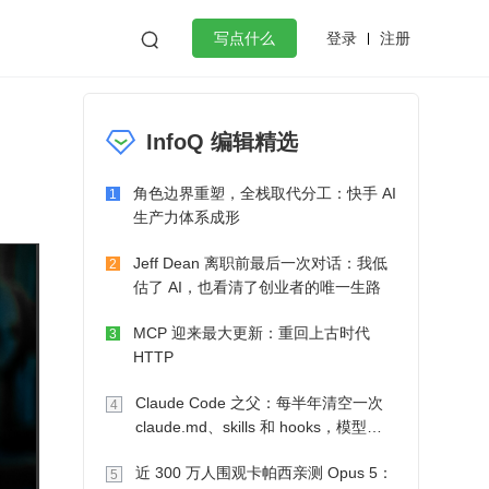
登录
注册

写点什么
效工作
数据库
Python
音视频
InfoQ 编辑精选
golang
微服务架构
flutter
角色边界重塑，全栈取代分工：快手 AI
1
生产力体系成形
Jeff Dean 离职前最后一次对话：我低
2
估了 AI，也看清了创业者的唯一生路
MCP 迎来最大更新：重回上古时代
3
HTTP
Claude Code 之父：每半年清空一次
4
claude.md、skills 和 hooks，模型自
己会想办法
近 300 万人围观卡帕西亲测 Opus 5：
5