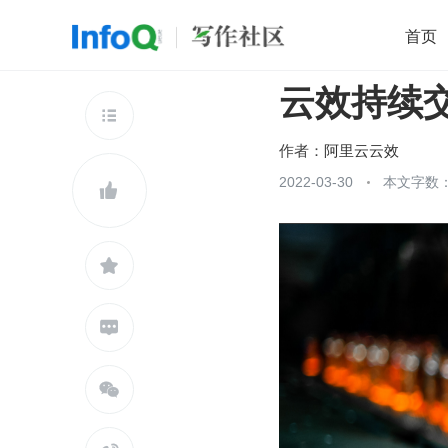
首页
云效持续
移动开发
Java
开源
架构
O

前端
AI
大数据
团队管理
作者：
阿里云云效
查看更多
2022-03-30
本文字数：




