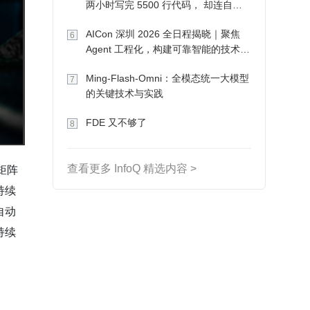
两小时写完 5500 行代码， 却连自己
写的游戏都玩不了
AICon 深圳 2026 全日程揭晓｜聚焦
6
Agent 工程化，构建可靠智能的技术路
径
Ming-Flash-Omni：全模态统一大模型
7
的关键技术与实践
FDE 又不够了
8
矩阵
查看更多 InfoQ 精选内容 >
持续
自动
持续