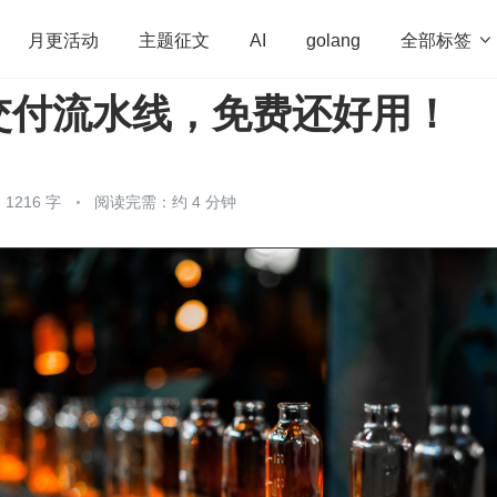
全部标签

月更活动
主题征文
AI
golang
交付流水线，免费还好用！
penHarmony
算法
学习方法
Web3.0
高
程序员
运维
深度思考
低代码
redis
1216 字
阅读完需：约 4 分钟