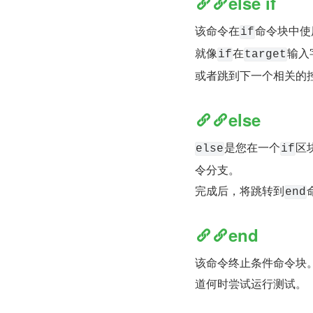
else if
该命令在
命令块中使
if
就像
在
输入
if
target
或者跳到下一个相关的
else
是您在一个
区
else
if
令分支。
完成后，将跳转到
end
end
该命令终止条件命令块
道何时尝试运行测试。