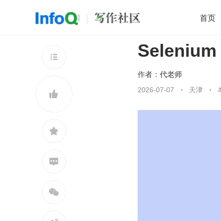
首页
Seleni
移动开发
Java
开源
架构
O

前端
AI
大数据
团队管理
作者：
代老师
查看更多
2026-07-07
天津




