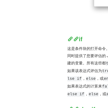
if
这是条件块的打开命令
同时提供了您要评估的 Jav
建的变量。所有这些都
如果该表达式评估为
tr
，
，或
lse if
else
e
如果表达式的计算来
fa
，
，或
else if
else