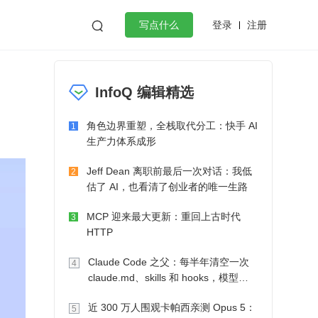
登录
注册

写点什么
效工作
数据库
Python
音视频
InfoQ 编辑精选
golang
微服务架构
flutter
角色边界重塑，全栈取代分工：快手 AI
1
生产力体系成形
Jeff Dean 离职前最后一次对话：我低
2
估了 AI，也看清了创业者的唯一生路
MCP 迎来最大更新：重回上古时代
3
HTTP
Claude Code 之父：每半年清空一次
4
claude.md、skills 和 hooks，模型自
己会想办法
近 300 万人围观卡帕西亲测 Opus 5：
5