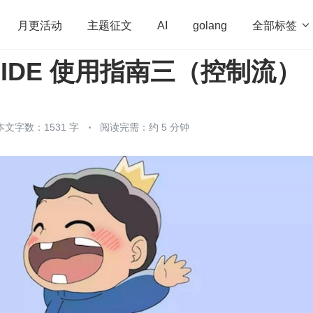
全部标签

月更活动
主题征文
AI
golang
um IDE 使用指南三（控制流）
penHarmony
算法
学习方法
Web3.0
高
程序员
运维
深度思考
低代码
redis
本文字数：1531 字
阅读完需：约 5 分钟