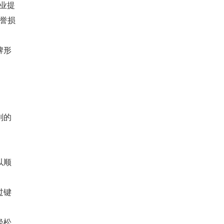
企业提
誉损
牌形
则的
以顺
过键
轻松