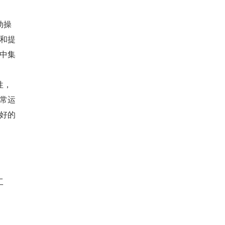
动操
和提
中集
性，
常运
好的
工