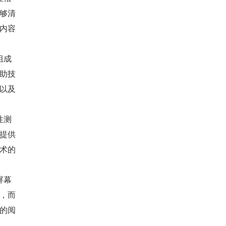
够清
内容
组成
助技
以及
性测
提供
术的
屏幕
，而
的阅