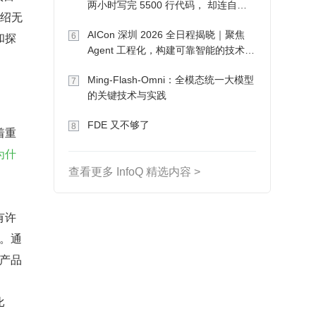
两小时写完 5500 行代码， 却连自己
介绍无
写的游戏都玩不了
AICon 深圳 2026 全日程揭晓｜聚焦
和探
6
Agent 工程化，构建可靠智能的技术路
径
Ming-Flash-Omni：全模态统一大模型
7
的关键技术与实践
FDE 又不够了
8
着重
为什
查看更多 InfoQ 精选内容 >
有许
。通
产品
比