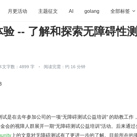
全部标签

月更活动
主题征文
AI
golang
验 -- 了解和探索无障碍性
penHarmony
算法
学习方法
Web3.0
高
程序员
运维
深度思考
低代码
redis
本文字数：4899 字
阅读完需：约 16 分钟
B
试是在去年参加公司的一项“无障碍测试公益培训” 的助教工作
基金会的视障人群展开一期“无障碍测试公益培训”活动。后来通过
unity
上的文章对无障碍测试有了更进一步的了解。目前所在的