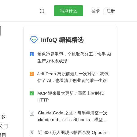
登录
注册

写点什么
测
效工作
数据库
Python
音视频
InfoQ 编辑精选
golang
微服务架构
flutter
角色边界重塑，全栈取代分工：快手 AI
1
生产力体系成形
Jeff Dean 离职前最后一次对话：我低
2
估了 AI，也看清了创业者的唯一生路
MCP 迎来最大更新：重回上古时代
3
HTTP
Claude Code 之父：每半年清空一次
4
，这
claude.md、skills 和 hooks，模型自
公司
己会想办法
近 300 万人围观卡帕西亲测 Opus 5：
5
项目