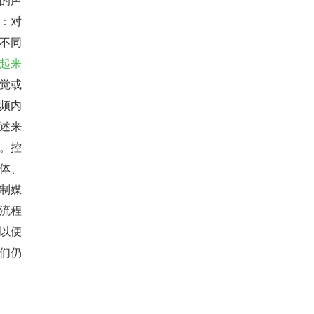
：对
不同
起来
觉或
频内
述来
。控
体、
制媒
流程
以便
们仍