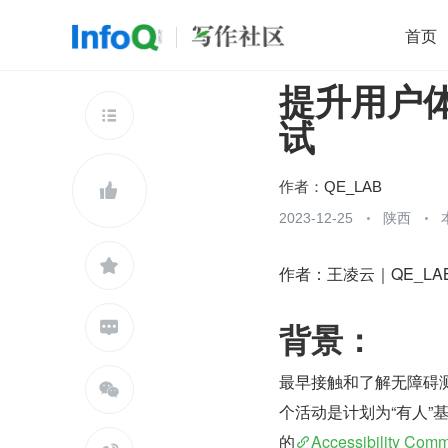
首页
提升用户体
移动开发
Java
开源
架构
O

试
前端
AI
大数据
团队管理
查看更多

作者：
QE_LAB

2023-12-25
陕西

作者：王凌云｜QE_LA
背景：

最早接触和了解无障碍测

个活动是计划为“有人”
的
Accessibility Comm