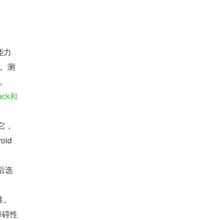
能力
。测
。
ack和
它，
id 
后选
性。
障碍性