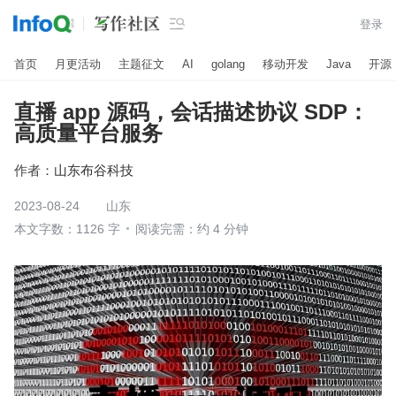

登录
首页
月更活动
主题征文
AI
golang
移动开发
Java
开源
直播 app 源码，会话描述协议 SDP：
高质量平台服务
作者：
山东布谷科技
2023-08-24
山东
本文字数：1126 字
阅读完需：约 4 分钟