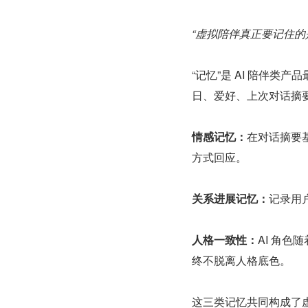
“虚拟陪伴真正要记住的
“记忆”是 AI 陪伴类
日、爱好、上次对话摘
情感记忆：
在对话摘要
方式回应。
关系进展记忆：
记录用
人格一致性：
AI 角
终不脱离人格底色。
这三类记忆共同构成了虚