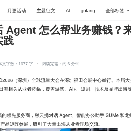
全部标签

月更活动
主题征文
AI
golang
 Agent 怎么帮业务赚钱？
penHarmony
算法
学习方法
Web3.0
高
实践
程序员
运维
深度思考
低代码
redis
本文字数：1677 字
阅读完需：约 6 分钟
 日，GTC2026（深圳）全球流量大会在深圳福田会展中心举行。本届
名跨境出海相关从业者莅临，覆盖游戏、AI+、短剧、技术及品牌出海
领先服务商，融云携对话 Agent、智能办公助手 SUMe 和龙
 等多维产品矩阵参展，吸引了大量出海从业者现场交流。