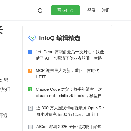
登录
注册

写点什么
来
效工作
数据库
Python
音视频
InfoQ 编辑精选
golang
微服务架构
flutter
Jeff Dean 离职前最后一次对话：我低
1
估了 AI，也看清了创业者的唯一生路
MCP 迎来最大更新：重回上古时代
2
HTTP
大会累
等热门
Claude Code 之父：每半年清空一次
3
claude.md、skills 和 hooks，模型自己
会想办法
近 300 万人围观卡帕西亲测 Opus 5：
4
虾通
两小时写完 5500 行代码， 却连自己
写的游戏都玩不了
AICon 深圳 2026 全日程揭晓｜聚焦
5