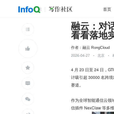
首页
融云：对话
移动开发
Java
开源
架构
O

看看落地
前端
AI
大数据
团队管理
查看更多

作者：
融云 RongCloud

2026-04-27
北京

4 月 23 日至 24
计吸引超 30000 

赛道。

作为全球智能通信云领域的
信插件 NexClaw