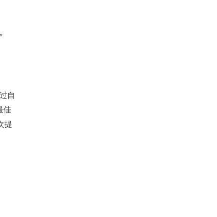
”
过自
最佳
次提