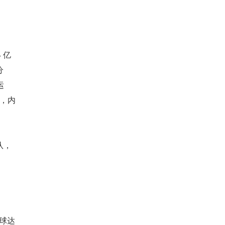
 亿
分
运
算，内
队，
全球达