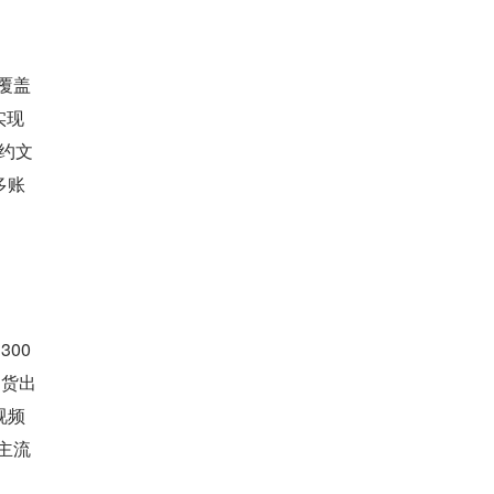
覆盖 
实现
约文
多账
00 
国货出
视频
主流