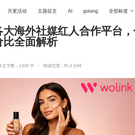
全部标签

月更活动
主题征文
AI
golang
各大海外社媒红人合作平台，
penHarmony
算法
学习方法
Web3.0
高
价比全面解析
程序员
运维
深度思考
低代码
redis
本文字数：1338 字
阅读完需：约 4 分钟