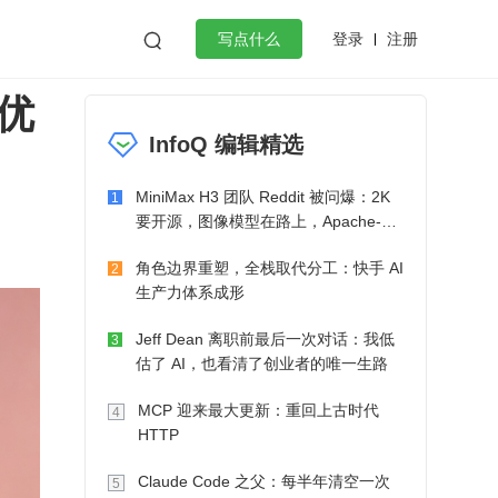
登录
注册

写点什么
优
效工作
数据库
Python
音视频
InfoQ 编辑精选
golang
微服务架构
flutter
MiniMax H3 团队 Reddit 被问爆：2K
1
要开源，图像模型在路上，Apache-2.0
也在考虑了
角色边界重塑，全栈取代分工：快手 AI
2
生产力体系成形
Jeff Dean 离职前最后一次对话：我低
3
估了 AI，也看清了创业者的唯一生路
MCP 迎来最大更新：重回上古时代
4
HTTP
Claude Code 之父：每半年清空一次
5