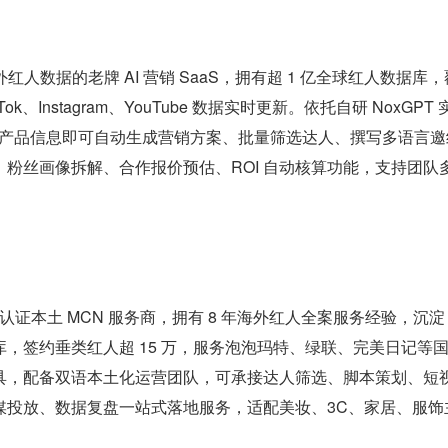
红人数据的老牌 AI 营销 SaaS，拥有超 1 亿全球红人数据库，
ok、Instagram、YouTube 数据实时更新。依托自研 NoxGPT 
输入产品信息即可自动生成营销方案、批量筛选达人、撰写多语言邀
粉丝画像拆解、合作报价预估、ROI 自动核算功能，支持团队
官方认证本土 MCN 服务商，拥有 8 年海外红人全案服务经验，沉淀 3
，签约垂类红人超 15 万，服务泡泡玛特、绿联、完美日记等
具，配备双语本土化运营团队，可承接达人筛选、脚本策划、短
媒投放、数据复盘一站式落地服务，适配美妆、3C、家居、服饰