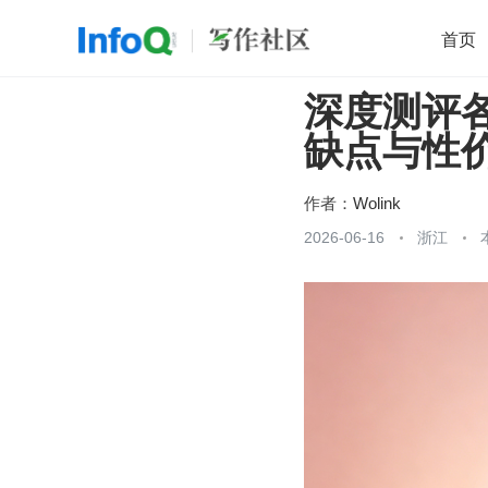
首页
深度测评
移动开发
Java
开源
架构
O
缺点与性
前端
AI
大数据
团队管理
查看更多

作者：
Wolink
2026-06-16
浙江