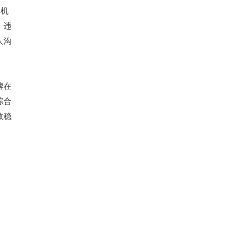
约机
、违
人沟
牌在
综合
效稳