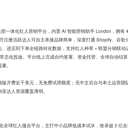
市场头部一体化红人营销平台，内置 AI 智能营销助手 London，拥有 4
万注册活跃达人可自主承接品牌商单，深度打通 Shopify、谷歌
、进店到下单全链路转化数据，支持红人种草 + 联盟分销联动
电商常态化投放。平台线上完成合约签署、资金托管、全球自动结
流量。
础版月费近千美元，无免费试用额度；无中文后台与本土运营团
南亚达人资源覆盖薄弱。
硅谷轻量化全球红人撮合平台，主打中小品牌低成本试水，收录超 2 亿