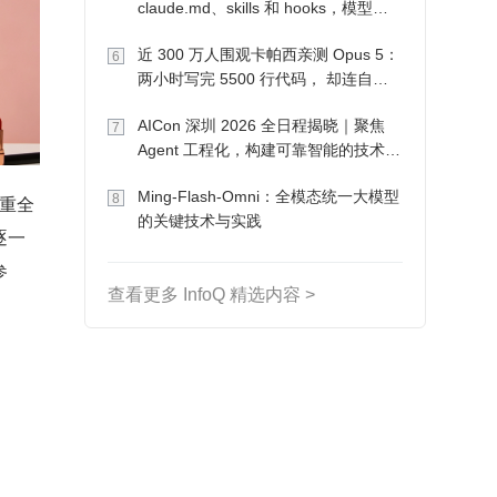
claude.md、skills 和 hooks，模型自
己会想办法
近 300 万人围观卡帕西亲测 Opus 5：
6
两小时写完 5500 行代码， 却连自己
写的游戏都玩不了
AICon 深圳 2026 全日程揭晓｜聚焦
7
Agent 工程化，构建可靠智能的技术路
径
Ming-Flash-Omni：全模态统一大模型
8
看重全
的关键技术与实践
逐一
参
查看更多 InfoQ 精选内容 >