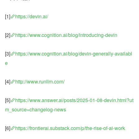
[1]
https://devin.ai/
[2]
https://www.cognition.ai/blog/introducing-devin
[3]
https://www.cognition.ai/blog/devin-generally-availabl
e
[4]
http://www.runllm.com/
[5]
https://www.answer.ai/posts/2025-01-08-devin.html?ut
m_source=changelog-news
[6]
https://frontierai.substack.com/p/the-rise-of-ai-work