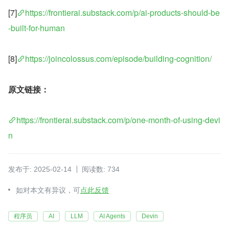
[7]
https://frontierai.substack.com/p/ai-products-should-be
-built-for-human
[8]
https://joincolossus.com/episode/building-cognition/
原文链接：
https://frontierai.substack.com/p/one-month-of-using-devi
n
发布于: 2025-02-14
阅读数: 734
如对本文有异议，可
点此反馈
程序员
AI
LLM
AI Agents
Devin