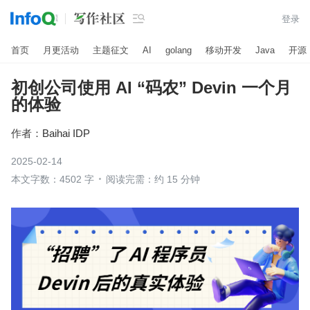

登录
首页
月更活动
主题征文
AI
golang
移动开发
Java
开源
初创公司使用 AI “码农” Devin 一个月
的体验
作者：
Baihai IDP
2025-02-14
本文字数：4502 字
阅读完需：约 15 分钟