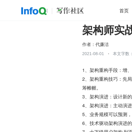
首页
架构师实
移动开发
Java
开源
架构
O
前端
AI
大数据
团队管理
作者：
代廉洁
查看更多
2021-08-01
本文字数：

1、架构重构手段：增、删、
2、架构重构技巧：先
筹帷幄。
3、架构演进：设计新
4、架构演进：主动演
5、业务规模可以预测
6、技术驱动架构演进的
7、十万级用户架构 到