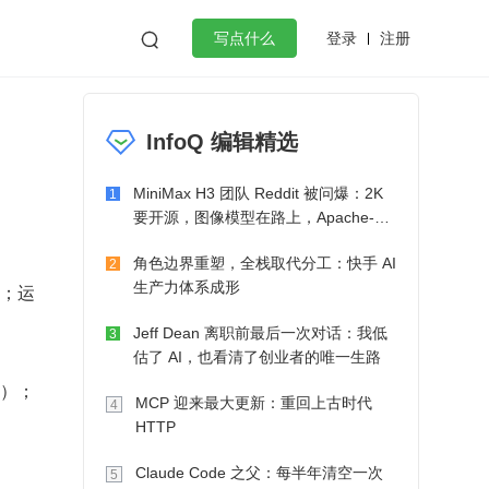
登录
注册

写点什么
效工作
数据库
Python
音视频
InfoQ 编辑精选
golang
微服务架构
flutter
MiniMax H3 团队 Reddit 被问爆：2K
1
要开源，图像模型在路上，Apache-2.0
也在考虑了
角色边界重塑，全栈取代分工：快手 AI
2
生产力体系成形
横；运
Jeff Dean 离职前最后一次对话：我低
3
估了 AI，也看清了创业者的唯一生路
向）；
MCP 迎来最大更新：重回上古时代
4
HTTP
Claude Code 之父：每半年清空一次
5