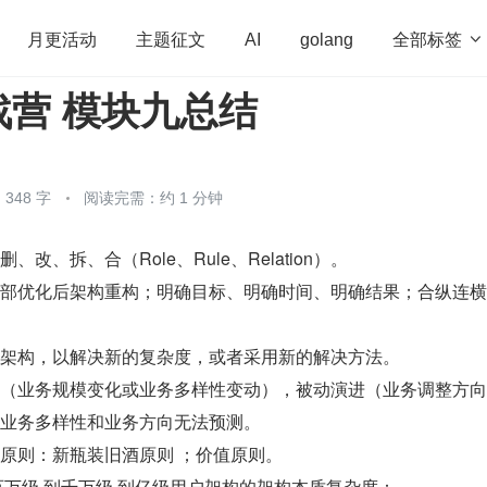
全部标签

月更活动
主题征文
AI
golang
战营 模块九总结
penHarmony
算法
学习方法
Web3.0
高
程序员
运维
深度思考
低代码
redis
348 字
阅读完需：约 1 分钟
改、拆、合（Role、Rule、Relation）。
局部优化后架构重构；明确目标、明确时间、明确结果；合纵连
的架构，以解决新的复杂度，或者采用新的解决方法。
进（业务规模变化或业务多样性变动），被动演进（业务调整方
，业务多样性和业务方向无法预测。
原则：新瓶装旧酒原则 ；价值原则。
百万级 到千万级 到亿级用户架构的架构本质复杂度：