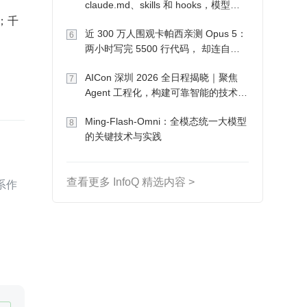
claude.md、skills 和 hooks，模型自
己会想办法
近 300 万人围观卡帕西亲测 Opus 5：
6
两小时写完 5500 行代码， 却连自己
写的游戏都玩不了
AICon 深圳 2026 全日程揭晓｜聚焦
7
Agent 工程化，构建可靠智能的技术路
径
Ming-Flash-Omni：全模态统一大模型
8
的关键技术与实践
查看更多 InfoQ 精选内容 >
系作