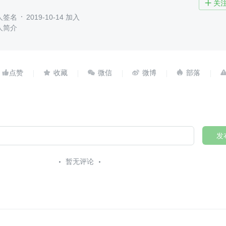
关

人签名
2019-10-14 加入
人简介





发
暂无评论