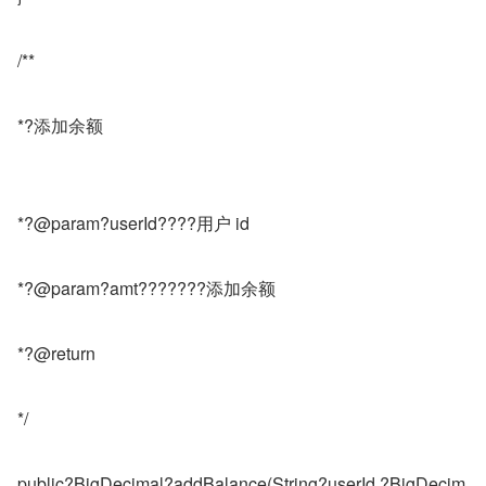
/**
*?添加余额
*?@param?userId????用户 id
*?@param?amt???????添加余额
*?@return
*/
public?BigDecimal?addBalance(String?userId,?BigDecim