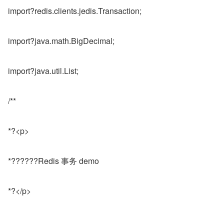
import?redis.clients.jedis.Transaction;
import?java.math.BigDecimal;
import?java.util.List;
/**
*?<p>
*??????Redis 事务 demo
*?</p>