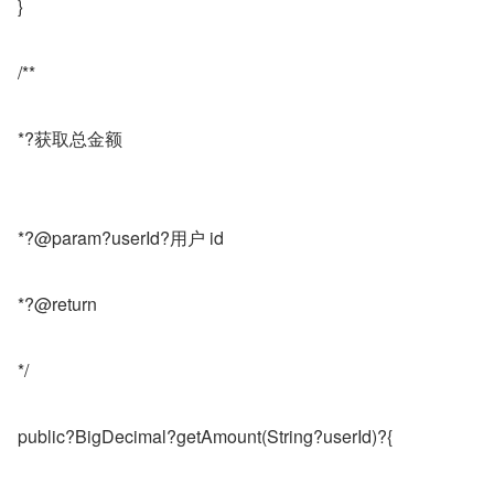
}
/**
*?获取总金额
*?@param?userId?用户 id
*?@return
*/
public?BigDecimal?getAmount(String?userId)?{