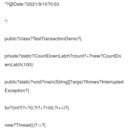
*?@Date:?2021/9/10?0:03
*/
public?class?TestTransactionDemo?{
private?static?CountDownLatch?count?=?new?CountDo
wnLatch(100);
public?static?void?main(String[]?args)?throws?Interrupted
Exception?{
for?(int?i?=?0;?i?<?100;?i++)?{
new?Thread(()?->?{