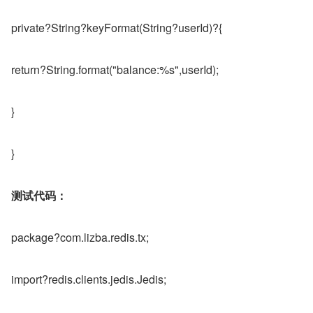
private?String?keyFormat(String?userId)?{
return?String.format("balance:%s",userId);
}
}
测试代码：
package?com.lizba.redis.tx;
import?redis.clients.jedis.Jedis;