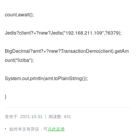
count.await();
Jedis?client?=?new?Jedis("192.168.211.109",?6379);
BigDecimal?amt?=?new?TransactionDemo(client).getAm
ount("liziba");
System.out.println(amt.toPlainString());
}
发布于: 2021-10-31
阅读数: 431
如对本文有异议，可
点此反馈