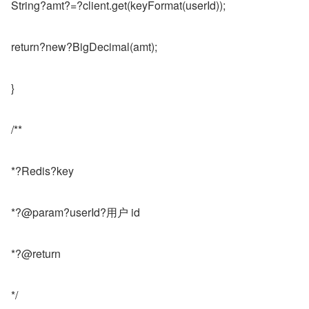
String?amt?=?client.get(keyFormat(userId));
return?new?BigDecimal(amt);
}
/**
*?Redis?key
*?@param?userId?用户 id
*?@return
*/