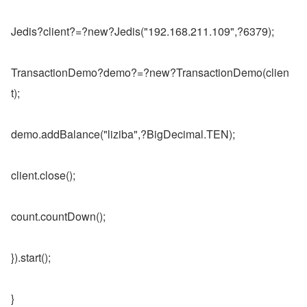
Jedis?client?=?new?Jedis("192.168.211.109",?6379);
TransactionDemo?demo?=?new?TransactionDemo(clien
t);
demo.addBalance("liziba",?BigDecimal.TEN);
client.close();
count.countDown();
}).start();
}