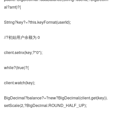
al?amt)?{
String?key?=?this.keyFormat(userId);
//?初始用户余额为 0
client.setnx(key,?"0");
while?(true)?{
client.watch(key);
BigDecimal?balance?=?new?BigDecimal(client.get(key)).
setScale(2,?BigDecimal.ROUND_HALF_UP);