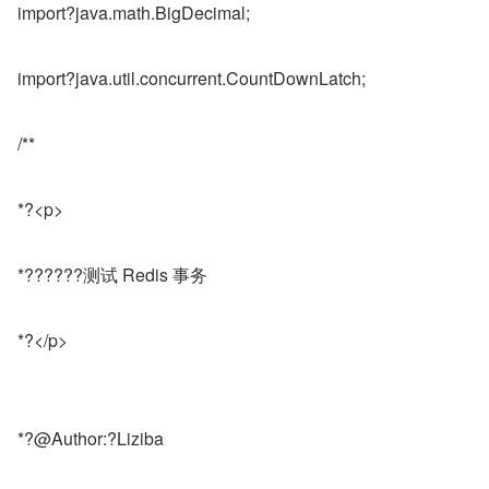
import?java.math.BigDecimal;
import?java.util.concurrent.CountDownLatch;
/**
*?<p>
*??????测试 Redis 事务
*?</p>
*?@Author:?Liziba