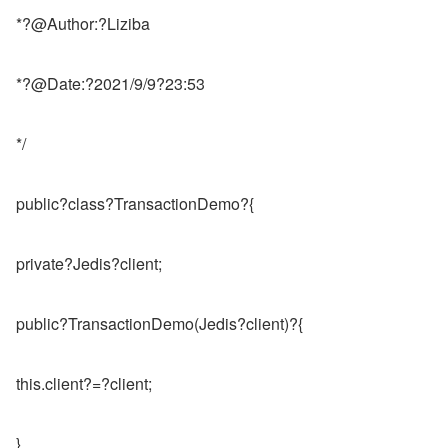
*?@Author:?Liziba
*?@Date:?2021/9/9?23:53
*/
public?class?TransactionDemo?{
private?Jedis?client;
public?TransactionDemo(Jedis?client)?{
this.client?=?client;
}