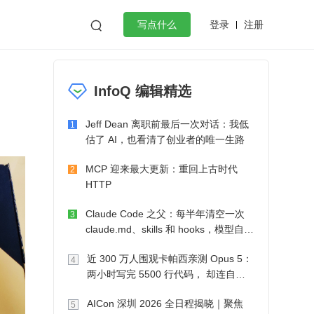
登录
注册

写点什么
效工作
数据库
Python
音视频
InfoQ 编辑精选
golang
微服务架构
flutter
Jeff Dean 离职前最后一次对话：我低
1
估了 AI，也看清了创业者的唯一生路
MCP 迎来最大更新：重回上古时代
2
HTTP
Claude Code 之父：每半年清空一次
3
claude.md、skills 和 hooks，模型自己
会想办法
近 300 万人围观卡帕西亲测 Opus 5：
4
两小时写完 5500 行代码， 却连自己
写的游戏都玩不了
AICon 深圳 2026 全日程揭晓｜聚焦
5