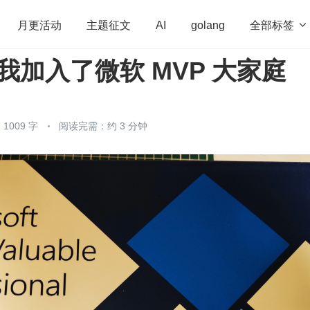
全部标签

月更活动
主题征文
AI
golang
，我加入了微软 MVP 大家庭
penHarmony
算法
学习方法
Web3.0
高
程序员
运维
深度思考
低代码
redis
1009 字
阅读完需：约 3 分钟