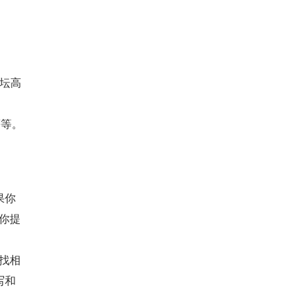
坛高
等等。
果你
为你提
网找相
写和