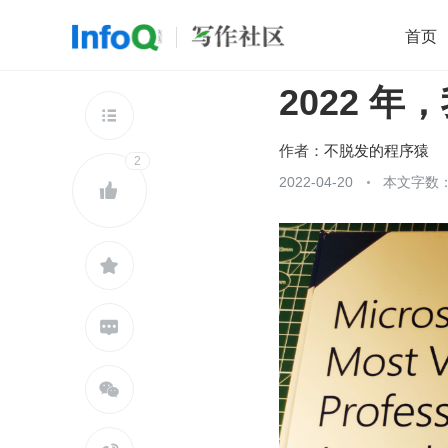
首页
2022 年
移动开发
Java
开源
架构
O

前端
AI
大数据
团队管理
作者：
不脱发的程序猿
2
查看更多
2022-04-20
本文字数：




