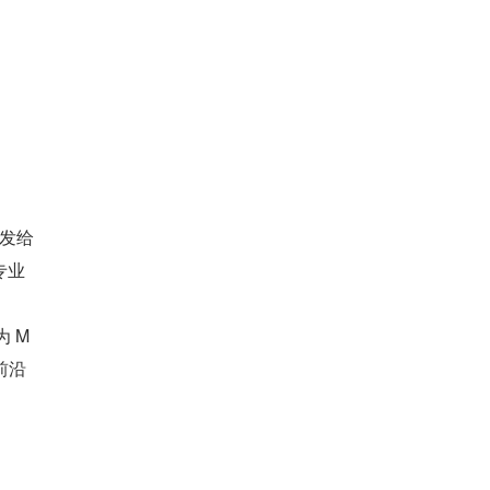
是颁发给
专业
为 M
前沿