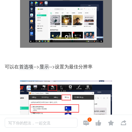
可以在
-->
-->设置为最佳分辨率
首选项
显示
1




写下你的想法，一起交流