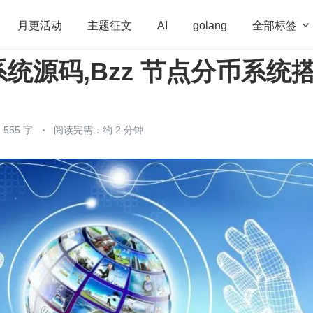
全部标签

月更活动
主题征文
AI
golang
统源码,Bzz 节点分币系统
penHarmony
算法
学习方法
Web3.0
高
程序员
运维
深度思考
低代码
redis
555 字
阅读完需：约 2 分钟