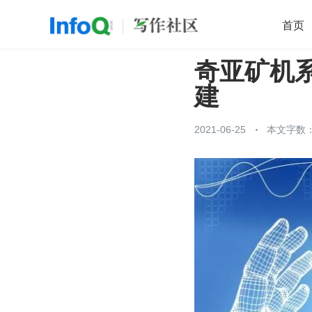
首页
奇亚矿机系
移动开发
Java
开源
架构
O
建
前端
AI
大数据
团队管理
查看更多

2021-06-25
本文字数：