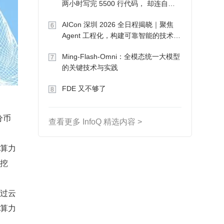
两小时写完 5500 行代码， 却连自己
写的游戏都玩不了
AICon 深圳 2026 全日程揭晓｜聚焦
6
Agent 工程化，构建可靠智能的技术路
径
Ming-Flash-Omni：全模态统一大模型
7
的关键技术与实践
FDE 又不够了
8
分币
查看更多 InfoQ 精选内容 >
云算力
力挖
通过云
赁算力