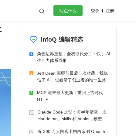
登录
注册

写点什么
搭
效工作
数据库
Python
音视频
InfoQ 编辑精选
golang
微服务架构
flutter
角色边界重塑，全栈取代分工：快手 AI
1
生产力体系成形
Jeff Dean 离职前最后一次对话：我低
2
估了 AI，也看清了创业者的唯一生路
MCP 迎来最大更新：重回上古时代
3
HTTP
Claude Code 之父：每半年清空一次
4
claude.md、skills 和 hooks，模型自
己会想办法
近 300 万人围观卡帕西亲测 Opus 5：
5