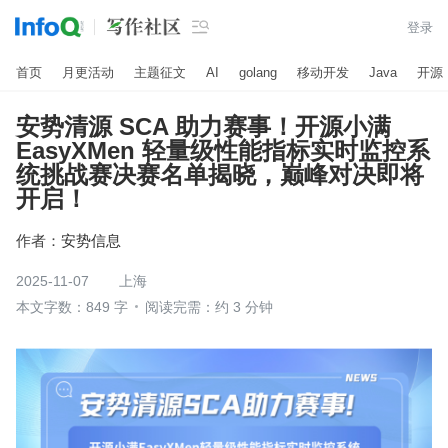

登录
首页
月更活动
主题征文
AI
golang
移动开发
Java
开源
安势清源 SCA 助力赛事！开源小满
EasyXMen 轻量级性能指标实时监控系
统挑战赛决赛名单揭晓，巅峰对决即将
开启！
作者：
安势信息
2025-11-07
上海
本文字数：849 字
阅读完需：约 3 分钟