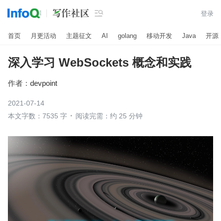

登录
首页
月更活动
主题征文
AI
golang
移动开发
Java
开源
深入学习 WebSockets 概念和实践
作者：
devpoint
2021-07-14
本文字数：7535 字
阅读完需：约 25 分钟