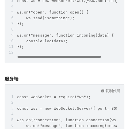
const ws = new WebSocket("ws://www.host.com/path
ws.on("open", function open() {
    ws.send("something");
});
ws.on("message", function incoming(data) {
    console.log(data);
});
服务端
复制代码
const WebSocket = require("ws");
const wss = new WebSocket.Server({ port: 8080 })
wss.on("connection", function connection(ws) {
    ws.on("message", function incoming(message) 