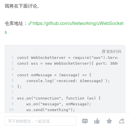
我将在下面讨论。
仓库地址：
https://github.com/uNetworking/uWebSocket
s
复制代码
const WebSocketServer = require("uws").Server;
const wss = new WebSocketServer({ port: 3000 });
const onMessage = (message) => {
    console.log(`received: ${message}`);
};
wss.on("connection", function (ws) {
    ws.on("message", onMessage);
    ws.send("something");
});




写下你的想法，一起交流