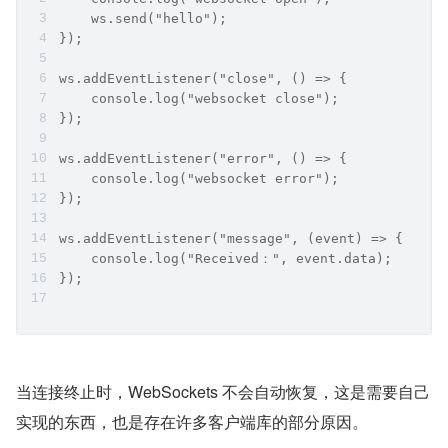
    ws.send("hello");
});
ws.addEventListener("close", () => {
    console.log("websocket close");
});
ws.addEventListener("error", () => {
    console.log("websocket error");
});
ws.addEventListener("message", (event) => {
    console.log("Received：", event.data);
});
当连接终止时，WebSockets 不会自动恢复，这是需要自己
实现的东西，也是存在许多客户端库的部分原因。