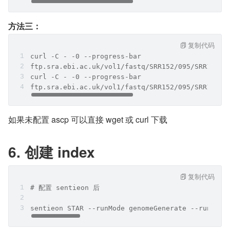
方法三：
复制代码
curl -C - -0 --progress-bar 
ftp.sra.ebi.ac.uk/vol1/fastq/SRR152/095/SRR15239
curl -C - -0 --progress-bar 
ftp.sra.ebi.ac.uk/vol1/fastq/SRR152/095/SRR15239
如果未配置 ascp 可以直接 wget 或 curl 下载
6. 创建 index
复制代码
# 配置 sentieon 后
sentieon STAR --runMode genomeGenerate --runThre