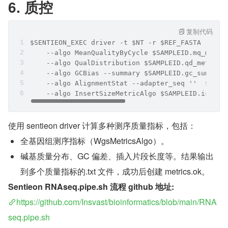
6. 质控
复制代码
$SENTIEON_EXEC driver -t $NT -r $REF_FASTA -i ${
    --algo MeanQualityByCycle $SAMPLEID.mq_metri
    --algo QualDistribution $SAMPLEID.qd_metrics
    --algo GCBias --summary $SAMPLEID.gc_summary
    --algo AlignmentStat --adapter_seq ''  $SAMP
    --algo InsertSizeMetricAlgo $SAMPLEID.is_met
使用 sentieon driver 计算多种测序质量指标，包括：
全基因组测序指标（WgsMetricsAlgo）。
碱基质量分布、GC 偏差、插入片段长度等。结果输出
到多个质量指标的.txt 文件，成功后创建 metrics.ok。
Sentieon RNAseq.pipe.sh 流程 github 地址:
https://github.com/Insvast/bioinformatics/blob/main/RNA
seq.pipe.sh