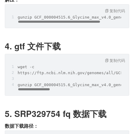
复制代码
gunzip GCF_000004515.6_Glycine_max_v4.0_genomic.
4. gtf 文件下载
复制代码
wget -c 
https://ftp.ncbi.nlm.nih.gov/genomes/all/GCF/000
gunzip GCF_000004515.6_Glycine_max_v4.0_genomic.
5. SRP329754 fq 数据下载
数据下载路径：