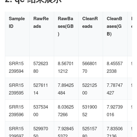
Sample
RawRe
RawBa
CleanR
CleanB
Ef
ID
ads
ses(GB
eads
ases(G
e(
)
B)
SRR15
572623
8.56701
566801
8.45557
98
239594
80
1212
70
2338
SRR15
527611
7.89425
522125
7.78747
98
239595
14
484
00
427
SRR15
537534
8.03625
531900
7.92739
98
239596
00
7266
52
016
SRR15
529970
7.92845
525157
7.83506
98
239597
50
5372
80
7136