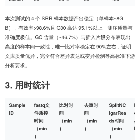
本次测试的 4 个 SRR 样本数据产出稳定（单样本~8G
B），有效率>98.6%且 Q30 高达 95.1%以上，测序质量与
准确度极佳。GC 含量（~46.7%）与插入片段分布表现出
高度的样本间一致性，唯一比对率稳定在 90%左右，证明
文库质量优异，完全符合差异表达或变异检测等高标准下游
分析要求。
3. 用时统计
Sample
fastq文
比对时
去重时
SplitNC
D
ID
件质控
间
间
igarRea
o
时间
（min
（min
ds时间
异
（min
）
）
（min
时
）
）
（