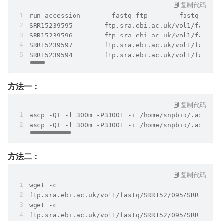
复制代码
run_accession        fastq_ftp        fastq_md5 
SRR15239595        ftp.sra.ebi.ac.uk/vol1/fastq/
SRR15239596        ftp.sra.ebi.ac.uk/vol1/fastq/
SRR15239597        ftp.sra.ebi.ac.uk/vol1/fastq/
SRR15239594        ftp.sra.ebi.ac.uk/vol1/fastq/
方法一：
复制代码
ascp -QT -l 300m -P33001 -i /home/snpbio/.aspera
ascp -QT -l 300m -P33001 -i /home/snpbio/.aspera
方法二：
复制代码
wget -c 
ftp.sra.ebi.ac.uk/vol1/fastq/SRR152/095/SRR15239
wget -c 
ftp.sra.ebi.ac.uk/vol1/fastq/SRR152/095/SRR15239