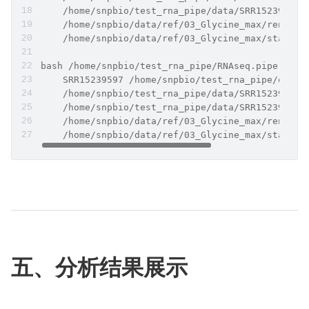
    /home/snpbio/test_rna_pipe/data/SRR15239596_
    /home/snpbio/data/ref/03_Glycine_max/rename.
    /home/snpbio/data/ref/03_Glycine_max/star_in
bash /home/snpbio/test_rna_pipe/RNAseq.pipe.sh \
    SRR15239597 /home/snpbio/test_rna_pipe/out \
    /home/snpbio/test_rna_pipe/data/SRR15239597_
    /home/snpbio/test_rna_pipe/data/SRR15239597_
    /home/snpbio/data/ref/03_Glycine_max/rename.
    /home/snpbio/data/ref/03_Glycine_max/star_in
五、分析结果展示