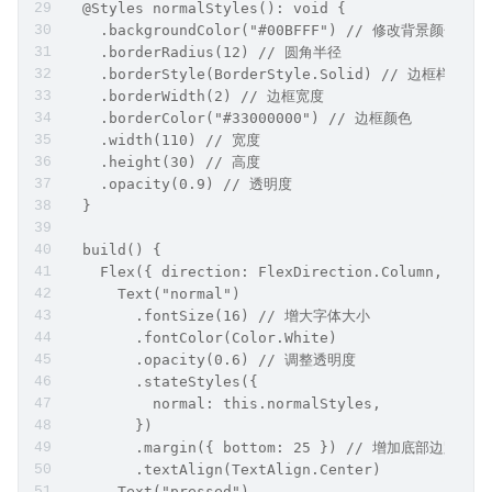
  @Styles normalStyles(): void {
    .backgroundColor("#00BFFF") // 修改背景颜色为
    .borderRadius(12) // 圆角半径
    .borderStyle(BorderStyle.Solid) // 边框样式为
    .borderWidth(2) // 边框宽度
    .borderColor("#33000000") // 边框颜色
    .width(110) // 宽度
    .height(30) // 高度
    .opacity(0.9) // 透明度
  }
  build() {
    Flex({ direction: FlexDirection.Column, alig
      Text("normal")
        .fontSize(16) // 增大字体大小
        .fontColor(Color.White)
        .opacity(0.6) // 调整透明度
        .stateStyles({
          normal: this.normalStyles,
        })
        .margin({ bottom: 25 }) // 增加底部边距
        .textAlign(TextAlign.Center)
      Text("pressed")