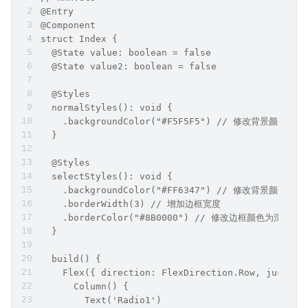
@Entry
@Component
struct Index {
  @State value: boolean = false
  @State value2: boolean = false
  @Styles
  normalStyles(): void {
    .backgroundColor("#F5F5F5") // 修改背景颜色为
  }
  @Styles
  selectStyles(): void {
    .backgroundColor("#FF6347") // 修改背景颜色为
    .borderWidth(3) // 增加边框宽度
    .borderColor("#8B0000") // 修改边框颜色为深红色
  }
  build() {
    Flex({ direction: FlexDirection.Row, justify
      Column() {
        Text('Radio1')