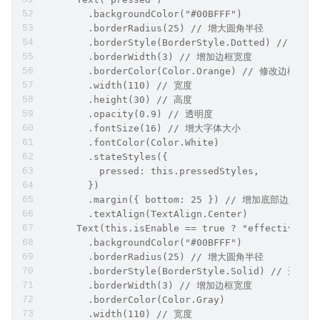
        .backgroundColor("#00BFFF")
        .borderRadius(25) // 增大圆角半径
        .borderStyle(BorderStyle.Dotted) //
        .borderWidth(3) // 增加边框宽度
        .borderColor(Color.Orange) // 修改边框颜
        .width(110) // 宽度
        .height(30) // 高度
        .opacity(0.9) // 透明度
        .fontSize(16) // 增大字体大小
        .fontColor(Color.White)
        .stateStyles({
          pressed: this.pressedStyles,
        })
        .margin({ bottom: 25 }) // 增加底部边距
        .textAlign(TextAlign.Center)
      Text(this.isEnable == true ? "effective" :
        .backgroundColor("#00BFFF")
        .borderRadius(25) // 增大圆角半径
        .borderStyle(BorderStyle.Solid) // 边
        .borderWidth(3) // 增加边框宽度
        .borderColor(Color.Gray)
        .width(110) // 宽度