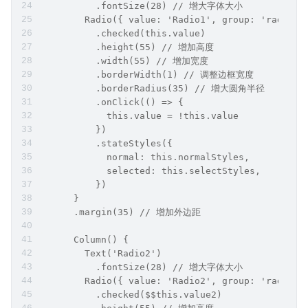
          .fontSize(28) // 增大字体大小
        Radio({ value: 'Radio1', group: 'radioGr
          .checked(this.value)
          .height(55) // 增加高度
          .width(55) // 增加宽度
          .borderWidth(1) // 调整边框宽度
          .borderRadius(35) // 增大圆角半径
          .onClick(() => {
            this.value = !this.value
          })
          .stateStyles({
            normal: this.normalStyles,
            selected: this.selectStyles,
          })
      }
      .margin(35) // 增加外边距
      Column() {
        Text('Radio2')
          .fontSize(28) // 增大字体大小
        Radio({ value: 'Radio2', group: 'radioGr
          .checked($$this.value2)