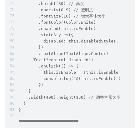
        .height(30) // 高度
        .opacity(0.9) // 透明度
        .fontSize(16) // 增大字体大小
        .fontColor(Color.White)
        .enabled(this.isEnable)
        .stateStyles({
          disabled: this.disabledStyles,
        })
        .textAlign(TextAlign.Center)
      Text("control disabled")
        .onClick(() => {
          this.isEnable = !this.isEnable
          console.log(`${this.isEnable}`)
        })
    }
    .width(400).height(350) // 调整容器大小
  }
}