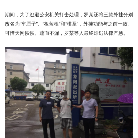
期间，为了逃避公安机关打击处理，罗某还将三款外挂分别
改名为“车厘子”、“板蓝根”和“棋圣”，外挂功能与之前一致。
可惜天网恢恢、疏而不漏，罗某等人最终难逃法律严惩。