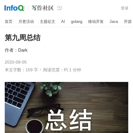

登录
首页
月更活动
主题征文
AI
golang
移动开发
Java
开源
第九周总结
作者：
Dark
2020-08-05
本文字数：159 字
阅读完需：约 1 分钟