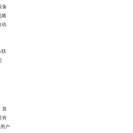
设备
视频
自动
备联
起
。首
还有
据用户