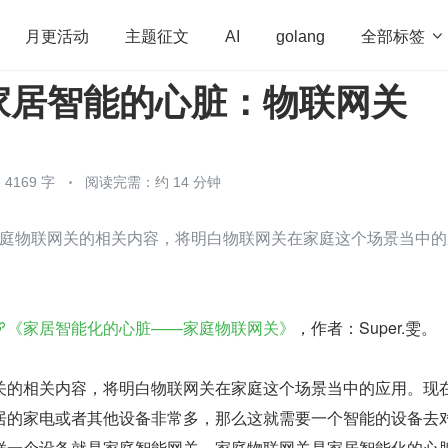
全部标签

月更活动
主题征文
AI
golang
家居智能的心脏：物联网关
penHarmony
算法
学习方法
Web3.0
高
程序员
运维
深度思考
低代码
redis
4169 字
阅读完需：约 14 分钟
庭物联网关的相关内容，将明白物联网关在家庭这个场景当中的
《家居智能化的心脏——家庭物联网关》
，作者：Super.雯。
关的相关内容，将明白物联网关在家庭这个场景当中的应用。现
居的家电或者其他设备非常多，那么这就需要一个智能的设备去
样一个设备就是家庭智能网关，家庭物联网关是家居智能化的心