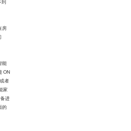
到 
在房
间
。
智能
 ON
或者 
能家
设备进
面的