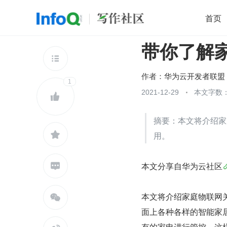
首页
带你了解
移动开发
Java
开源
架构
O

前端
AI
大数据
团队管理
作者：
华为云开发者联盟
1
查看更多
2021-12-29
本文字数：


摘要：本文将介绍家

用。
本文分享自华为云社区

本文将介绍家庭物联网

面上各种各样的智能家
有的家电进行管控。这