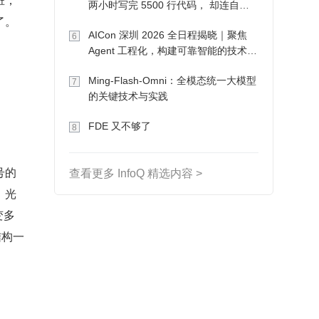
两小时写完 5500 行代码， 却连自己
了。
写的游戏都玩不了
AICon 深圳 2026 全日程揭晓｜聚焦
6
Agent 工程化，构建可靠智能的技术路
径
Ming-Flash-Omni：全模态统一大模型
7
的关键技术与实践
FDE 又不够了
8
号的
查看更多 InfoQ 精选内容 >
，光
变多
结构一