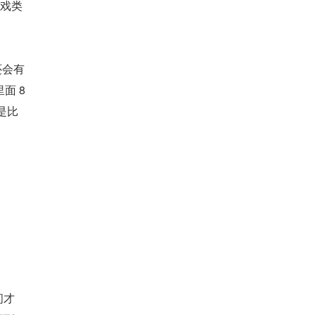
游戏类
还会有
面 8
是比
间才