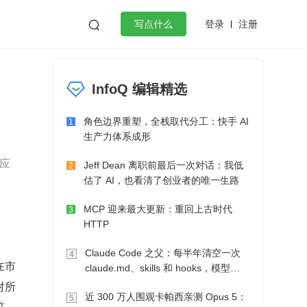
登录
注册

写点什么
效工作
数据库
Python
音视频
InfoQ 编辑精选
golang
微服务架构
flutter
角色边界重塑，全栈取代分工：快手 AI
1
生产力体系成形
应
Jeff Dean 离职前最后一次对话：我低
2
估了 AI，也看清了创业者的唯一生路
MCP 迎来最大更新：重回上古时代
3
HTTP
Claude Code 之父：每半年清空一次
4
在市
claude.md、skills 和 hooks，模型自
己会想办法
对所
近 300 万人围观卡帕西亲测 Opus 5：
5
脏，