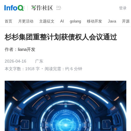

登录
首页
月更活动
主题征文
AI
golang
移动开发
Java
开源
杉杉集团重整计划获债权人会议通过
作者：
liana开发
2026-04-16
广东
本文字数：1918 字
阅读完需：约 6 分钟