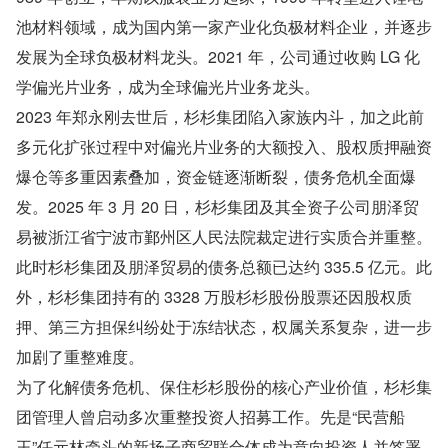
池材料领域，成为国内第一家产业化负极材料企业，并逐步
发展为全球负极材料龙头。2021 年，公司通过收购 LG 化
学偏光片业务，成为全球偏光片业务龙头。
2023 年郑永刚去世后，杉杉集团陷入家族内斗，加之此前
多元化扩张过程中对偏光片业务的大额投入、股权质押融资
爆仓等多重因素叠加，资金链逐渐断裂，债务危机全面爆
发。2025 年 3 月 20 日，杉杉集团及其全资子公司朋泽贸
易被浙江省宁波市鄞州区人民法院裁定进行实质合并重整。
此时杉杉集团及朋泽贸易的债务总额已达约 335.5 亿元。此
外，杉杉集团持有的 3328 万股杉杉股份股票还因股权质
押、第三方担保纠纷处于冻结状态，权属关系复杂，进一步
加剧了重整难度。
为了化解债务危机、保住杉杉股份的核心产业价值，杉杉集
团管理人曾启动多次重整投资人招募工作。先是“民营船
王”任元林牵头的新扬子商贸联合体成为意向投资人并签署