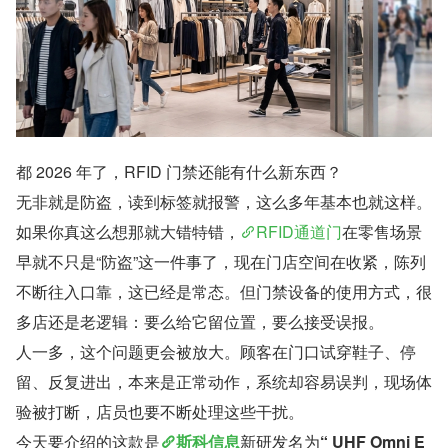
都 2026 年了，RFID 门禁还能有什么新东西？
无非就是防盗，读到标签就报警，这么多年基本也就这样。
如果你真这么想那就大错特错，
RFID通道门
在零售场景
早就不只是“防盗”这一件事了，现在门店空间在收紧，陈列
不断往入口靠，这已经是常态。但门禁设备的使用方式，很
多店还是老逻辑：要么给它留位置，要么接受误报。
人一多，这个问题更会被放大。顾客在门口试穿鞋子、停
留、反复进出，本来是正常动作，系统却容易误判，现场体
验被打断，店员也要不断处理这些干扰。
今天要介绍的这款是
斯科信息
新研发名为
“ UHF Omni E