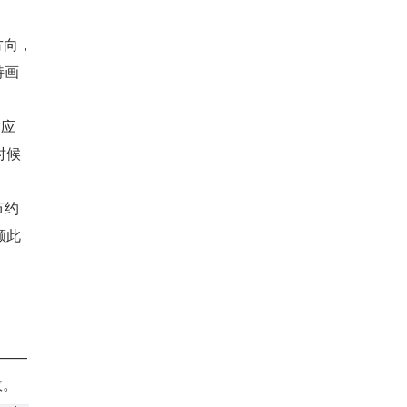
方向，
持画
适应
时候
节约
顾此
”——
效。