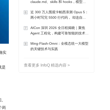
claude.md、skills 和 hooks，模型自
己会想办法
近 300 万人围观卡帕西亲测 Opus 5：
6
两小时写完 5500 行代码， 却连自己
写的游戏都玩不了
AICon 深圳 2026 全日程揭晓｜聚焦
7
Agent 工程化，构建可靠智能的技术路
径
Ming-Flash-Omni：全模态统一大模型
8
的关键技术与实践
果确实
查看更多 InfoQ 精选内容 >
就是
图。
个岗