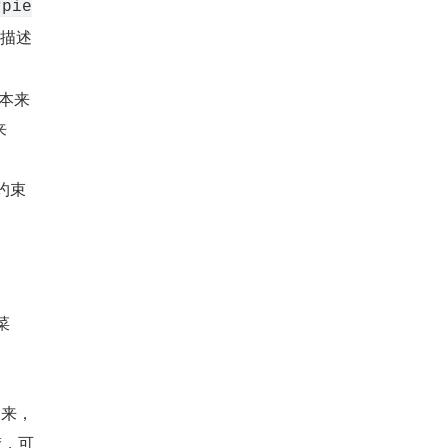
rpie
言描述
本来
来
约束
菜
出来，
楚，可