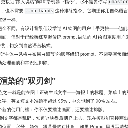
prompt 更接近“跟人说话”而非“给机器下指令”。它不需要你写 
(maste
记，也不需要 
 这种排除指令。它期望你用自然语
--no hands
需求一样。
全不同。有设计背景但没学过 AI 绘图的用户上手更快——他们
。但对于已经熟练掌握传统 prompt 语法的 AI 绘图重度用户
习惯，切换到自然语言模式。
按“主体→风格→布局→细节”的顺序组织 prompt。不需要写负面
动处理画质和常识性排除。
渲染的“双刃剑”
最强的卖点之一就是能在图上正确生成文字——海报上的标题、菜单上的
字。英文短文本准确率超过 95%，中文也到了 90% 左右。
个新的使用门槛：你不仅要描述画面，还要描述排版。
上看到文字都是乱码，知道这块得后期 P 上去。现在模型能直接画
位置、字号、颜色、跟背景的对比度。如果 Prompt 里没写清