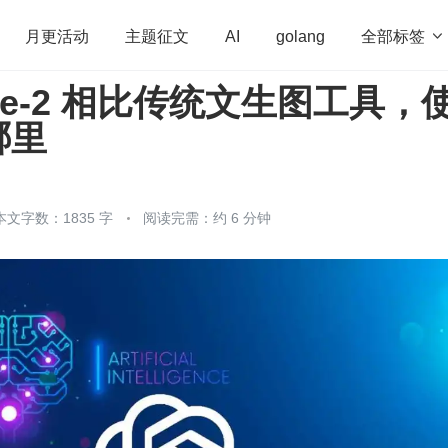
全部标签

月更活动
主题征文
AI
golang
age-2 相比传统文生图工具，
penHarmony
算法
学习方法
Web3.0
高
哪里
程序员
运维
深度思考
低代码
redis
本文字数：1835 字
阅读完需：约 6 分钟