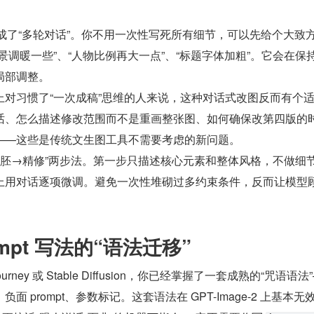
把生图变成了“多轮对话”。你不用一次性写死所有细节，可以先给个大致
景调暖一些”、“人物比例再大一点”、“标题字体加粗”。它会在保
局部调整。
上对习惯了“一次成稿”思维的人来说，这种对话式改图反而有个
话、怎么描述修改范围而不是重画整张图、如何确保改第四版的
——这些是传统文生图工具不需要考虑的新问题。
“粗胚→精修”两步法。第一步只描述核心元素和整体风格，不做细
上用对话逐项微调。避免一次性堆砌过多约束条件，反而让模型
mpt 写法的“语法迁移”
rney 或 Stable Diffusion，你已经掌握了一套成熟的“咒语语法
 prompt、参数标记。这套语法在 GPT-Image-2 上基本无