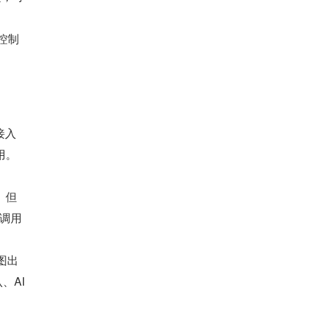
控制
 接入
用。
。但
 调用
图出
AI 