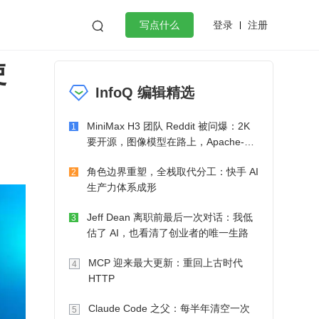
登录
注册

写点什么
使
效工作
数据库
Python
音视频
InfoQ 编辑精选
golang
微服务架构
flutter
MiniMax H3 团队 Reddit 被问爆：2K
1
要开源，图像模型在路上，Apache-2.0
也在考虑了
角色边界重塑，全栈取代分工：快手 AI
2
生产力体系成形
Jeff Dean 离职前最后一次对话：我低
3
估了 AI，也看清了创业者的唯一生路
MCP 迎来最大更新：重回上古时代
4
HTTP
Claude Code 之父：每半年清空一次
5