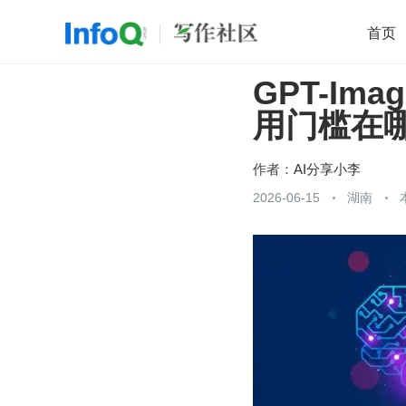
首页
GPT-Im
移动开发
Java
开源
架构
O
用门槛在
前端
AI
大数据
团队管理
查看更多

作者：
AI分享小李
2026-06-15
湖南