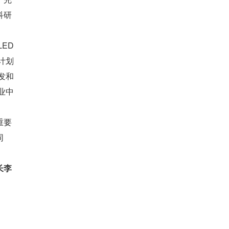
科研
D 
计划
发和
业中
重要
同
长李