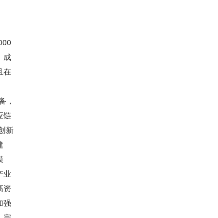
0 
，成
且在
储备，
应链
创新
建
模
产业
高资
加强
，完