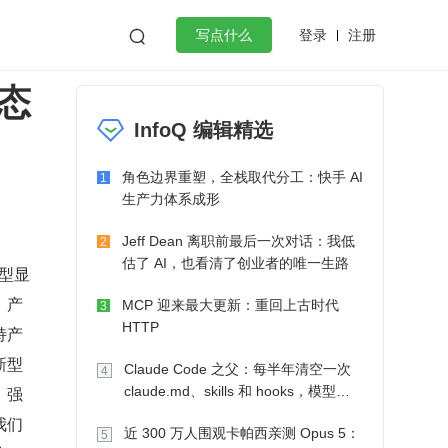
登录
注册

写点什么
态
效工作
数据库
Python
音视频
InfoQ 编辑精选
golang
微服务架构
flutter
角色边界重塑，全栈取代分工：快手 AI
1
生产力体系成形
Jeff Dean 离职前最后一次对话：我低
2
估了 AI，也看清了创业者的唯一生路
新型显
、产
MCP 迎来最大更新：重回上古时代
3
HTTP
持产
新型
Claude Code 之父：每半年清空一次
4
，强
claude.md、skills 和 hooks，模型自
己会想办法
我们
近 300 万人围观卡帕西亲测 Opus 5：
5