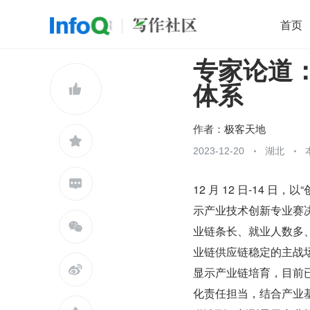
首页
专家论道
移动开发
Java
开源
架构
O

体系
前端
AI
大数据
团队管理
查看更多

作者：
极客天地

2023-12-20
湖北

12 月 12 日-14 
示产业技术创新专业赛

业链条长、就业人数多
业链供应链稳定的主战

显示产业链培育，目前
化责任担当，结合产业