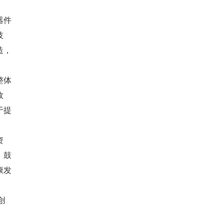
器件
技
造，
整体
效
于提
资
，鼓
康发
创