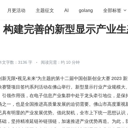
全部标签

月更活动
主题征文
AI
golang
：构建完善的新型显示产业生
penHarmony
算法
学习方法
Web3.0
高
程序员
运维
深度思考
低代码
redis
本文字数：3136 字
阅读完需：约 10 分钟
日，以“创新无限•视见未来”为主题的第十二届中国创新创业大赛 2023 
决赛暨项目签约系列活动在佛山举行。新型显示行业产业规模大
、引领作用强，在电子信息产业集群中处于龙头牵引地位，是保
场之一，也是全国推进高质量发展的迫切需要。佛山市高度重视
已具有明显的产业发展优势。借此契机，全市上下统一思想认识
基础，坚持精准延链补链强链，加速推进产业优势再造。为此，