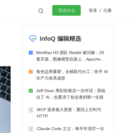
登录
注册

写点什么
效工作
数据库
Python
音视频
InfoQ 编辑精选
golang
微服务架构
flutter
MiniMax H3 团队 Reddit 被问爆：2K
1
要开源，图像模型在路上，Apache-2.0
也在考虑了
角色边界重塑，全栈取代分工：快手 AI
2
生产力体系成形
Jeff Dean 离职前最后一次对话：我低
3
估了 AI，也看清了创业者的唯一生路
MCP 迎来最大更新：重回上古时代
4
HTTP
Claude Code 之父：每半年清空一次
5