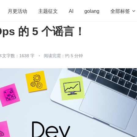
全部标签

月更活动
主题征文
AI
golang
Ops 的 5 个谣言！
penHarmony
算法
学习方法
Web3.0
高
程序员
运维
深度思考
低代码
redis
本文字数：1638 字
阅读完需：约 5 分钟