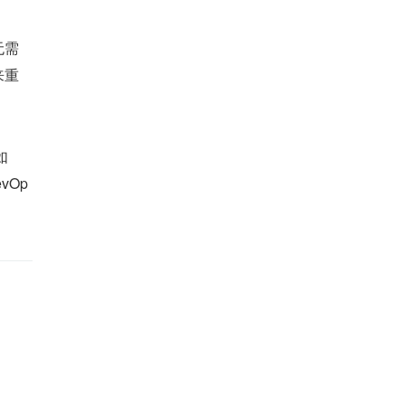
无需
来重
如
vOp