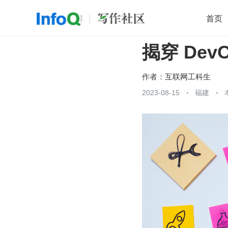
首页
揭穿 Dev
移动开发
Java
开源
架构
O
前端
AI
大数据
团队管理
作者：
互联网工科生
查看更多
2023-08-15
福建
