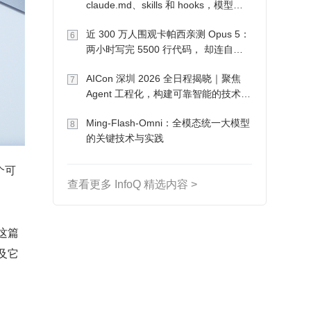
claude.md、skills 和 hooks，模型自
己会想办法
近 300 万人围观卡帕西亲测 Opus 5：
6
两小时写完 5500 行代码， 却连自己
写的游戏都玩不了
AICon 深圳 2026 全日程揭晓｜聚焦
7
Agent 工程化，构建可靠智能的技术路
径
Ming-Flash-Omni：全模态统一大模型
8
的关键技术与实践
个可
查看更多 InfoQ 精选内容 >
在这篇
以及它