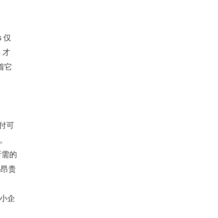
 仅
 才
着它
付可
。
所需的
需昂贵
中小企