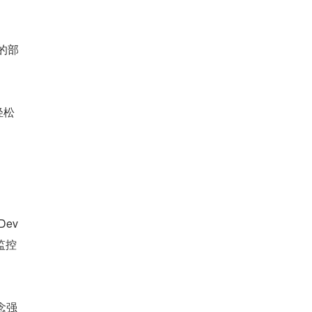
云的部
轻松
ev
监控
念强