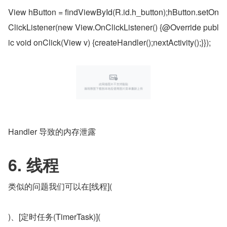
View hButton = findViewById(R.id.h_button);hButton.setOn
ClickListener(new View.OnClickListener() {@Override publ
ic void onClick(View v) {createHandler();nextActivity();}});
Handler 导致的内存泄露
6. 线程
类似的问题我们可以在[线程](
)、[定时任务(TimerTask)](