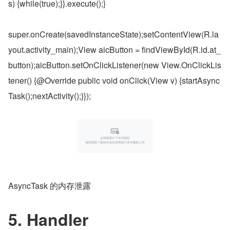
s) {while(true);}}.execute();}
super.onCreate(savedInstanceState);setContentView(R.la
yout.activity_main);View aicButton = findViewById(R.id.at_
button);aicButton.setOnClickListener(new View.OnClickLis
tener() {@Override public void onClick(View v) {startAsync
Task();nextActivity();}});
AsyncTask 的内存泄露
5. Handler