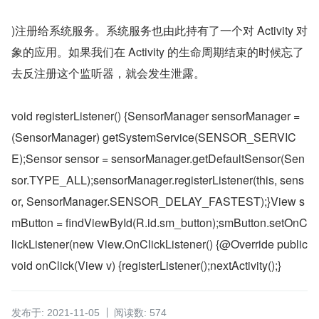
)注册给系统服务。系统服务也由此持有了一个对 Activity 对
象的应用。如果我们在 Activity 的生命周期结束的时候忘了
去反注册这个监听器，就会发生泄露。
void registerListener() {SensorManager sensorManager = 
(SensorManager) getSystemService(SENSOR_SERVIC
E);Sensor sensor = sensorManager.getDefaultSensor(Sen
sor.TYPE_ALL);sensorManager.registerListener(this, sens
or, SensorManager.SENSOR_DELAY_FASTEST);}View s
mButton = findViewById(R.id.sm_button);smButton.setOnC
lickListener(new View.OnClickListener() {@Override public 
void onClick(View v) {registerListener();nextActivity();}
发布于: 2021-11-05
阅读数: 574