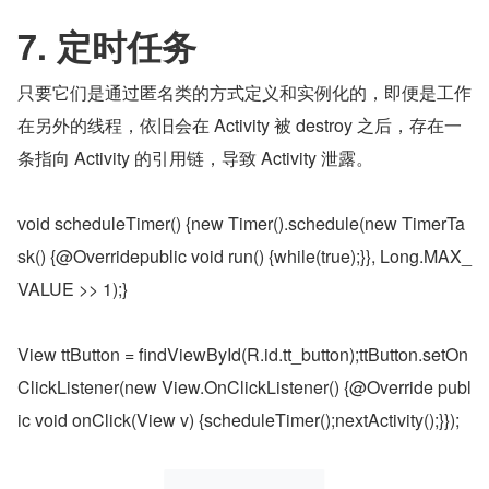
7. 定时任务
只要它们是通过匿名类的方式定义和实例化的，即便是工作
在另外的线程，依旧会在 Activity 被 destroy 之后，存在一
条指向 Activity 的引用链，导致 Activity 泄露。
void scheduleTimer() {new Timer().schedule(new TimerTa
sk() {@Overridepublic void run() {while(true);}}, Long.MAX_
VALUE >> 1);}
View ttButton = findViewById(R.id.tt_button);ttButton.setOn
ClickListener(new View.OnClickListener() {@Override publ
ic void onClick(View v) {scheduleTimer();nextActivity();}});