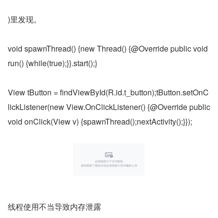
)里发现。
void spawnThread() {new Thread() {@Override public void 
run() {while(true);}}.start();}
View tButton = findViewById(R.id.t_button);tButton.setOnC
lickListener(new View.OnClickListener() {@Override public 
void onClick(View v) {spawnThread();nextActivity();}});
线程使用不当导致内存泄露