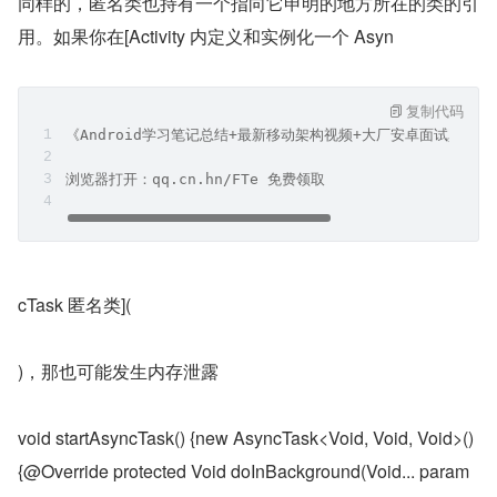
同样的，匿名类也持有一个指向它申明的地方所在的类的引
用。如果你在[Activity 内定义和实例化一个 Asyn
复制代码
《Android学习笔记总结+最新移动架构视频+大厂安卓面试真题
浏览器打开：qq.cn.hn/FTe 免费领取
cTask 匿名类](
)，那也可能发生内存泄露
void startAsyncTask() {new AsyncTask<Void, Void, Void>() 
{@Override protected Void doInBackground(Void... param