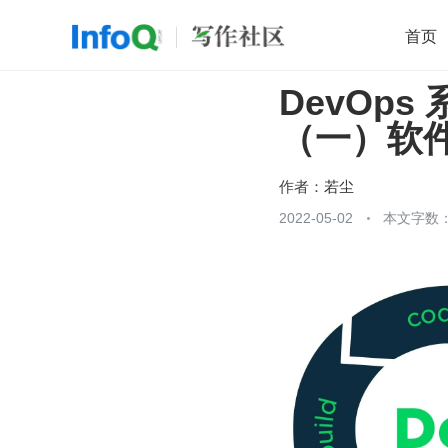
首页
DevOps
移动开发
Java
开源
架构
O
（一）软
前端
AI
大数据
团队管理
查看更多

作者：
若尘
2022-05-02
本文字数：