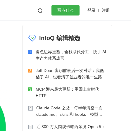
登录
注册

写点什么
效工作
数据库
Python
音视频
InfoQ 编辑精选
golang
微服务架构
flutter
角色边界重塑，全栈取代分工：快手 AI
1
生产力体系成形
Jeff Dean 离职前最后一次对话：我低
2
估了 AI，也看清了创业者的唯一生路
MCP 迎来最大更新：重回上古时代
3
HTTP
Claude Code 之父：每半年清空一次
4
claude.md、skills 和 hooks，模型自
己会想办法
近 300 万人围观卡帕西亲测 Opus 5：
5