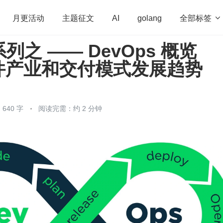
全部标签

月更活动
主题征文
AI
golang
 系列之 —— DevOps 概览
penHarmony
算法
学习方法
Web3.0
高
件产业和交付模式发展趋势
程序员
运维
深度思考
低代码
redis
640 字
阅读完需：约 2 分钟