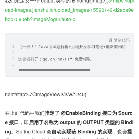
我们来定义一个 output 类型的 Binding![image](
https://upl
oad-images.jianshu.io/upload_images/15590149-d2aba9e
bdc7090eb?imageMogr2/auto-o
复制代码
【一线大厂Java面试题解析+后端开发学习笔记+最新架构讲解视
浏览器打开：qq.cn.hn/FTf 免费领取
rient/strip%7CimageView2/2/w/1240)
在上面代码中我们
指定了 @EnableBinding 接口为 Sourc
e 接口
，即
启用了名称为 output 的 OUTPUT 类型的 Bindi
ng
。Spring Cloud 会
自动实现该 Binding 的实现
，也会
提