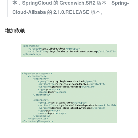
本
，
SpringCloud 的 Greenwich.SR2 
版本；
Spring-
Cloud-Alibaba 的 2.1.0.RELEASE 
版本。
增加依赖