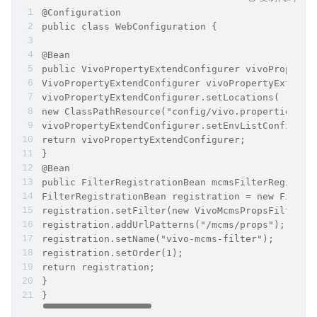
@Configuration
public class WebConfiguration {
@Bean
public VivoPropertyExtendConfigurer vivoProperty
VivoPropertyExtendConfigurer vivoPropertyExtendC
vivoPropertyExtendConfigurer.setLocations(
new ClassPathResource("config/vivo.properties"))
vivoPropertyExtendConfigurer.setEnvListConfigKey
return vivoPropertyExtendConfigurer;
}
@Bean
public FilterRegistrationBean mcmsFilterRegistra
FilterRegistrationBean registration = new Filter
registration.setFilter(new VivoMcmsPropsFilter()
registration.addUrlPatterns("/mcms/props");
registration.setName("vivo-mcms-filter");
registration.setOrder(1);
return registration;
}
}