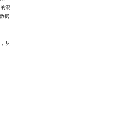
 的混
系数据
式，从 