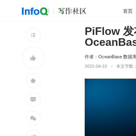
首页
PiFlo
移动开发
Java
开源
架构
O

OceanBa
前端
AI
大数据
团队管理
查看更多

作者：
OceanBase 数据

2022-04-10
本文字数：


