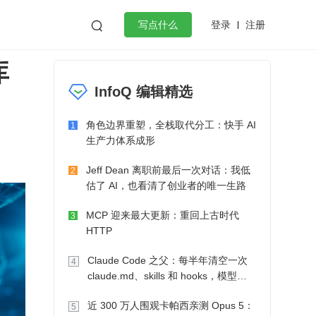
登录
注册

写点什么
库
效工作
数据库
Python
音视频
InfoQ 编辑精选
golang
微服务架构
flutter
角色边界重塑，全栈取代分工：快手 AI
1
生产力体系成形
Jeff Dean 离职前最后一次对话：我低
2
估了 AI，也看清了创业者的唯一生路
MCP 迎来最大更新：重回上古时代
3
HTTP
Claude Code 之父：每半年清空一次
4
claude.md、skills 和 hooks，模型自
己会想办法
近 300 万人围观卡帕西亲测 Opus 5：
5