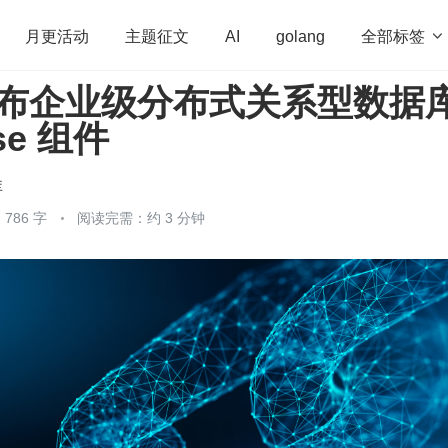
全部标签

月更活动
主题征文
AI
golang
w 发布企业级分布式关系型数据
penHarmony
算法
学习方法
Web3.0
高
se 组件
程序员
运维
深度思考
低代码
redis
库
786 字
阅读完需：约 3 分钟