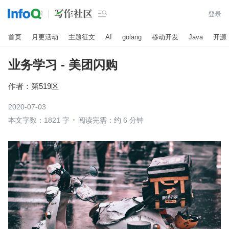

登录
首页
月更活动
主题征文
AI
golang
移动开发
Java
开源
业务学习 - 美团闪购
作者：
第519区
2020-07-03
本文字数：1821 字
阅读完需：约 6 分钟