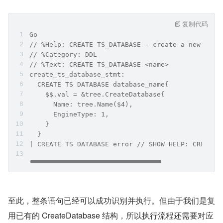
复制代码
Go
// %Help: CREATE TS_DATABASE - create a new ts d
// %Category: DDL
// %Text: CREATE TS_DATABASE <name>
create_ts_database_stmt:
  CREATE TS DATABASE database_name{
    $$.val = &tree.CreateDatabase{
      Name: tree.Name($4),
      EngineType: 1,
    }
  }
| CREATE TS DATABASE error // SHOW HELP: CREATE 
至此，整条语句已经可以成功识别并执行。但由于我们是复
用已有的 CreateDatabase 结构，所以执行流程还需要对应