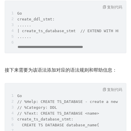
复制代码
Go
create_ddl_stmt:
......
| create_ts_database_stmt  // EXTEND WITH HELP: 
......
接下来需要为该语法添加对应的语法规则和帮助信息：
复制代码
Go
// %Help: CREATE TS_DATABASE - create a new ts d
// %Category: DDL
// %Text: CREATE TS_DATABASE <name>
create_ts_database_stmt:
  CREATE TS DATABASE database_name{
    ......