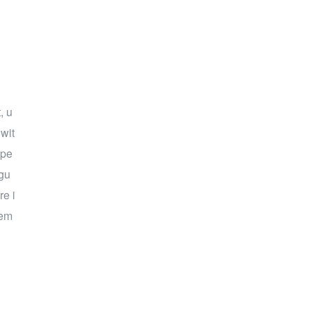
。
, u
 wit
ype
 gu
re i
rem