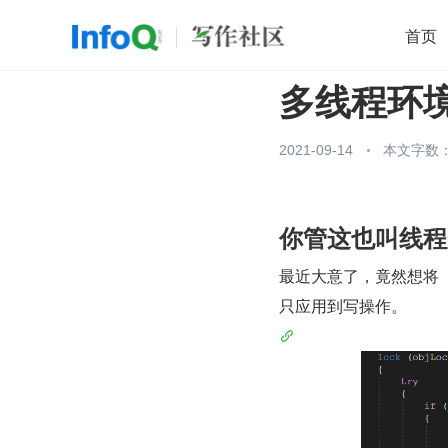
首页
多线程环
移动开发
Java
开源
架构
O
前端
AI
大数据
团队管理
2021-09-14
本文字数：
查看更多

你管这也叫线程
最近大意了，竟然想将《面
只应用到写操作。