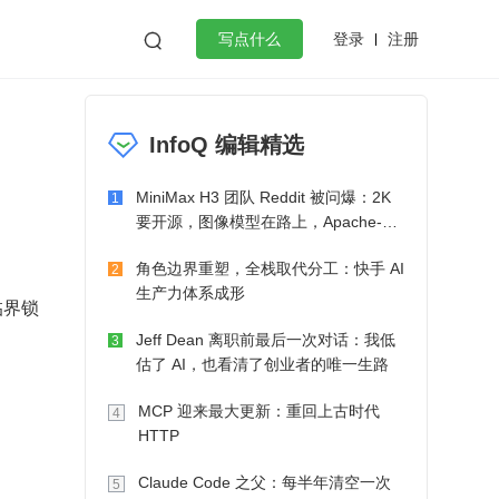
登录
注册

写点什么
效工作
数据库
Python
音视频
InfoQ 编辑精选
golang
微服务架构
flutter
MiniMax H3 团队 Reddit 被问爆：2K
1
要开源，图像模型在路上，Apache-2.0
也在考虑了
角色边界重塑，全栈取代分工：快手 AI
2
生产力体系成形
临界锁
Jeff Dean 离职前最后一次对话：我低
3
估了 AI，也看清了创业者的唯一生路
MCP 迎来最大更新：重回上古时代
4
HTTP
Claude Code 之父：每半年清空一次
5