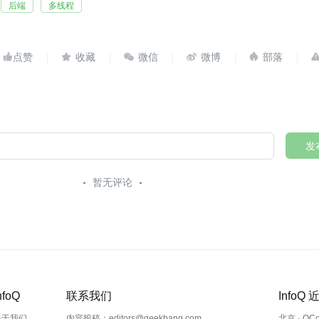
后端
多线程





发
暂无评论
nfoQ
联系我们
InfoQ
关于我们
内容投稿：editors@geekbang.com
北京 · QC