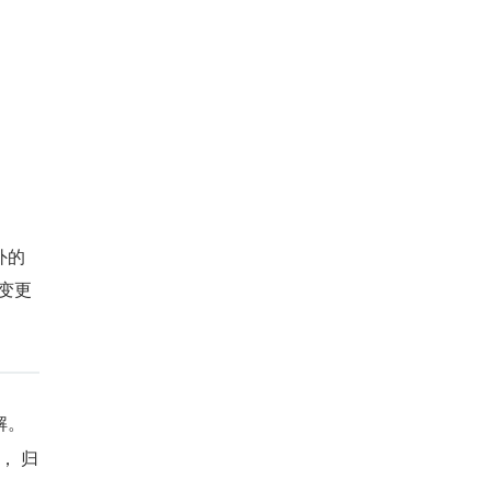
外的
 变更
解。
， 归