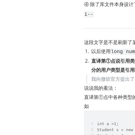
④ 除了库文件本身设
i--
这段文字是不是刷新了某
以后使用
long num
直译第①点说引用类
分的用户类型是引用
我向微软官方提出了
说说我的看法：
直译第①点中各种类型
如