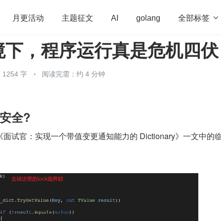
全部标签

月更活动
主题征文
AI
golang
境下，程序运行真是危机四伏
penHarmony
算法
学习方法
Web3.0
高
程序员
运维
深度思考
低代码
redis
1254 字
阅读完需：约 4 分钟
安全?
试官：实现一个带值变更通知能力的 Dictionary》一文中的