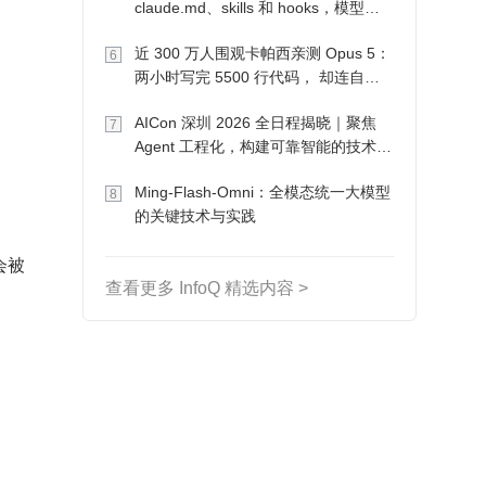
claude.md、skills 和 hooks，模型自
己会想办法
近 300 万人围观卡帕西亲测 Opus 5：
6
两小时写完 5500 行代码， 却连自己
写的游戏都玩不了
AICon 深圳 2026 全日程揭晓｜聚焦
7
Agent 工程化，构建可靠智能的技术路
径
Ming-Flash-Omni：全模态统一大模型
8
的关键技术与实践
会被
查看更多 InfoQ 精选内容 >