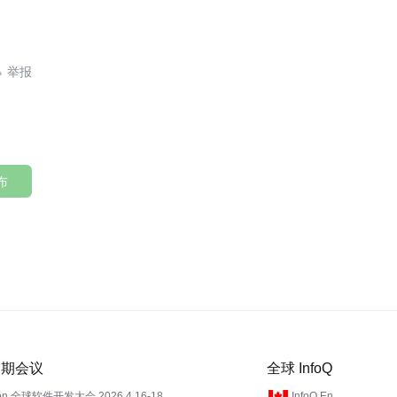

布
 近期会议
全球 InfoQ
on 全球软件开发大会 2026.4.16-18
InfoQ En