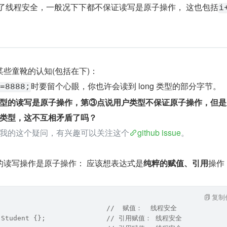
计了线程安全，一般况下下都不保证读写是原子操作， 这也包括
i
些童靴的认知(包括在下)：
时要留个心眼，你也许会读到 long 类型的部分字节。
=8888;
型的读写是原子操作，第③点说用户类型不保证原子操作，但是
类型，这不互相矛盾了吗？
我的这个疑问，有兴趣可以关注这个
github issue
。
的读写操作是原子操作： 应该想表达式是
纯粹的赋值、引用
操作
复制
int a =1;   				  //  赋值：  线程安全
Student s = new Student {}; 	          // 引用赋值： 线程安全