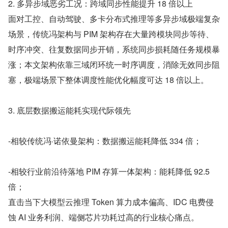
2. 多异步域恶劣工况：跨域同步性能提升 18 倍以上
面对工控、自动驾驶、多卡分布式推理等多异步域极端复杂
场景，传统冯架构与 PIM 架构存在大量跨模块同步等待、
时序冲突、往复数据同步开销，系统同步损耗随任务规模暴
涨；本文架构依靠三域闭环统一时序调度，消除无效同步阻
塞，极端场景下整体调度性能优化幅度可达 18 倍以上。
3. 底层数据搬运能耗实现代际领先
-相较传统冯·诺依曼架构：数据搬运能耗降低 334 倍；
-相较行业前沿待落地 PIM 存算一体架构：能耗降低 92.5 
倍；
直击当下大模型云推理 Token 算力成本偏高、IDC 电费侵
蚀 AI 业务利润、端侧芯片功耗过高的行业核心痛点。