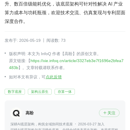
升、数百倍级能耗优化，该底层架构可针对性解决 AI 产业
算力成本与功耗瓶颈，欢迎技术交流、仿真复现与专利层面
深度合作。
发布于: 2026-05-19
阅读数: 73
版权声明: 本文为 InfoQ 作者【高盼】的原创文章。
原文链接:【
https://xie.infoq.cn/article/3327eb3e7f1696e2bfea7
483b
】。文章转载请联系作者。
如对本文有异议，可
点此反馈
数字底座
架构云原生
存算一体
高盼
关注

深耕AI底层架构，构筑全域协同技术底座
2026-03-27 加入
深耕AI底层架构与非冯硬件底座，自研全域场态原生架构，布局底层核