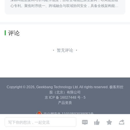
心专利。聚焦时序统一、跨域融合与双域协同安全，具备全栈架构能
力，提供企业顶层技术赋能。
评论
暂无评论
Copyright © 2026, Geekbang Technology Ltd. All rights reserved. 极客邦控
股（北京）有限公司
京 ICP 备 16027448 号 - 5
产品资质
京公网安备 11010502039052号




写下你的想法，一起交流