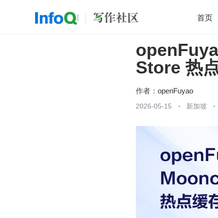
首页
openFuy
移动开发
Java
开源
架构
O
Store 
前端
AI
大数据
团队管理
查看更多

作者：
openFuyao
2026-05-15
新加坡