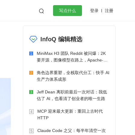
登录
注册

写点什么
效工作
数据库
Python
音视频
InfoQ 编辑精选
golang
微服务架构
flutter
MiniMax H3 团队 Reddit 被问爆：2K
1
要开源，图像模型在路上，Apache-2.0
也在考虑了
角色边界重塑，全栈取代分工：快手 AI
2
生产力体系成形
Jeff Dean 离职前最后一次对话：我低
3
估了 AI，也看清了创业者的唯一生路
MCP 迎来最大更新：重回上古时代
4
HTTP
Claude Code 之父：每半年清空一次
5