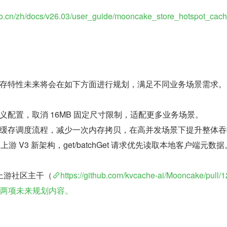
yao.cn/zh/docs/v26.03/user_guide/mooncake_store_hotspot_cac
re 热点缓存特性未来将会在如下方面进行规划，满足不同业务场景需求。
义配置，取消 16MB 固定尺寸限制，适配更多业务场景。
缓存调度流程，减少一次内存拷贝，在高并发场景下提升整体吞
e 上游 V3 新架构，get/batchGet 请求优先读取本地客户端元数据
上游社区主干（
https://github.com/kvcache-ai/Mooncake/pull/
前两项未来规划内容。