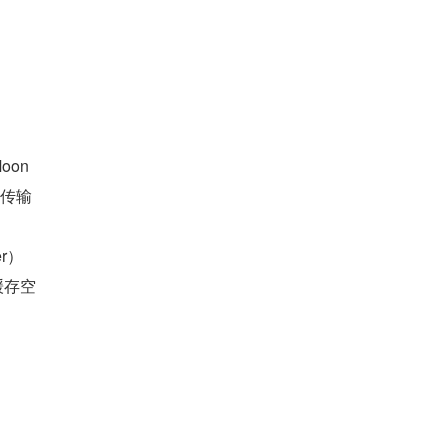
oon
Y 传输
r）
缓存空