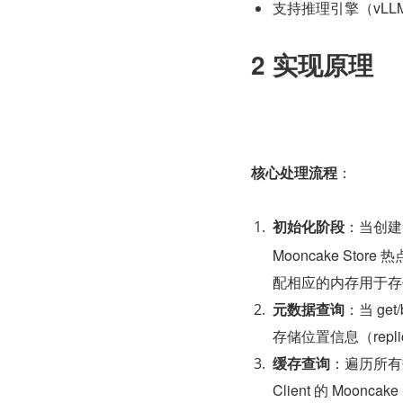
支持推理引擎（vLLM、S
2 实现原理
核心处理流程
​：
初始化阶段
​：当创建
Mooncake St
配相应的内存用于存
元数据查询
​：当 ge
存储位置信息（repl
缓存查询
​：遍历所有数据
Client 的 Moonca