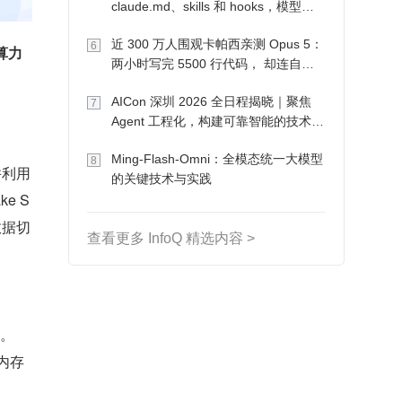
claude.md、skills 和 hooks，模型自
己会想办法
近 300 万人围观卡帕西亲测 Opus 5：
6
算力
两小时写完 5500 行代码， 却连自己
写的游戏都玩不了
AICon 深圳 2026 全日程揭晓｜聚焦
7
Agent 工程化，构建可靠智能的技术路
径
Ming-Flash-Omni：全模态统一大模型
8
，并利用
的关键技术与实践
e S
数据切
查看更多 InfoQ 精选内容 >
标。
内存