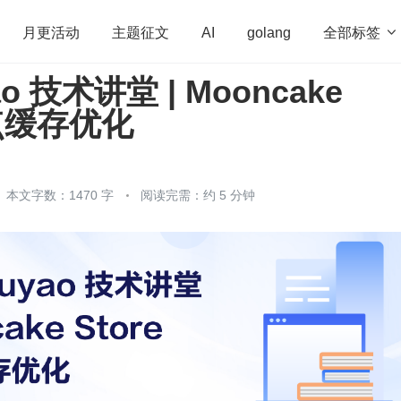
全部标签

月更活动
主题征文
AI
golang
ao 技术讲堂 | Mooncake
penHarmony
算法
学习方法
Web3.0
高
热点缓存优化
程序员
运维
深度思考
低代码
redis
本文字数：1470 字
阅读完需：约 5 分钟