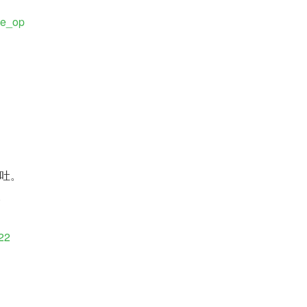
he_op
吐。
。
122