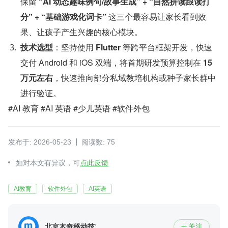
保留 
“AI 动态趣味例句/故事生成” + “自然拼读跟读打
分” + “基础游戏化词卡”
 这三个最容易让家长看到效
果、让孩子产生兴趣的核心模块。
技术选型
：坚持使用 
Flutter
 等跨平台框架开发，快速
交付 Android 和 iOS 双端，将首期研发预算控制在 
15 
万元左右
，快速推向部分私域教培机构或种子家长群中
进行验证。
#AI 教育 #AI 英语 #少儿英语 #软件外包
发布于: 2026-05-23
阅读数: 75
如对本文有异议，可
点此反馈
AI教育
软件外包
AI英语
北京木奇移动技术有限公司
关注
