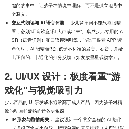
趣的故事中，让孩子在情境中理解，而不是孤立地背中
文释义。
交互式朗读与 AI 语音评测：
 少儿背单词不能只靠眼睛
看，必须“听音辨意”和“大声读出来”。集成少儿专用的 A
SR（语音识别）和口语评测引擎，当孩子跟着 APP 读
单词时，AI 能精准识别孩子不标准的发音、吞音，并给
出正向的、卡通化的打分反馈（如发放星星或勋章）。
2. UI/UX 设计：极度看重“游
戏化”与视觉吸引力
少儿产品的 UI 研发成本通常高于成人产品，因为孩子对精
致的动画和流畅的音效更敏感。
IP 形象与剧情闯关：
 建议设计一个贯穿全程的 AI 陪伴
式虚拟宠物或小向导。把背单词的复习排程（艾宾浩斯/