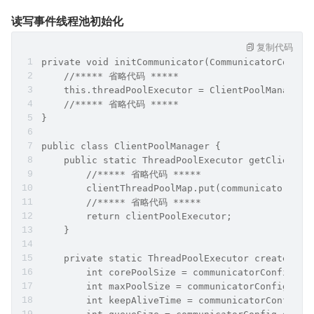
读写事件线程池初始化
复制代码
private void initCommunicator(CommunicatorConfig
    //***** 省略代码 *****
    this.threadPoolExecutor = ClientPoolManager.
    //***** 省略代码 *****
}
public class ClientPoolManager {
    public static ThreadPoolExecutor getClientTh
        //***** 省略代码 *****
        clientThreadPoolMap.put(communicatorConf
        //***** 省略代码 *****
        return clientPoolExecutor;
    }    
    private static ThreadPoolExecutor createThre
        int corePoolSize = communicatorConfig.ge
        int maxPoolSize = communicatorConfig.get
        int keepAliveTime = communicatorConfig.g