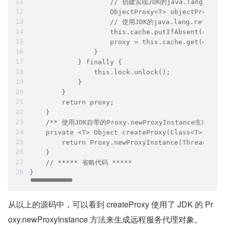
                    // 创建实现JDK的java.lang.ref
                    ObjectProxy<T> objectProxy =
                    // 使用JDK的java.lang.ref
                    this.cache.putIfAbsent(objNa
                    proxy = this.cache.get(objNa
                }
            } finally {
                this.lock.unlock();
            }
        }
        return proxy;
    }
    /** 使用JDK自带的Proxy.newProxyInstance生成代理
    private <T> Object createProxy(Class<T> claz
        return Proxy.newProxyInstance(Thread.cur
    }
    // ***** 省略代码 *****
}
从以上的源码中，可以看到 createProxy 使用了 JDK 的 Pr
oxy.newProxyInstance 方法来生成远程服务代理对象。