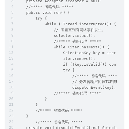
    private Acceptor acceptor = null;
    //***** 省略代码 *****
    public void run() {
        try {
            while (!Thread.interrupted()) {
                // 阻塞直到有网络事件发生。
                selector.select();
                //***** 省略代码 *****
                while (iter.hasNext()) {
                    SelectionKey key = iter.next
                    iter.remove();
                    if (!key.isValid()) continue
                    try {
                        //***** 省略代码 *****
                        // 分发传输层协议TCP或UDP
                        dispatchEvent(key);
                //***** 省略代码 *****
            }
        }
        //***** 省略代码 *****
    }
        //***** 省略代码 *****
    private void dispatchEvent(final SelectionKe