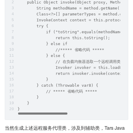
    public Object invoke(Object proxy, Method me
        String methodName = method.getName();
        Class<?>[] parameterTypes = method.getPa
        InvokeContext context = this.protocolInv
        try {
            if ("toString".equals(methodName) &&
                return this.toString();
            } else if
                //***** 省略代码 *****
            } else {
                // 在负载均衡器选取一个远程调用类
                Invoker invoker = this.loadBalan
                return invoker.invoke(context);
            }
        } catch (Throwable var8) {
            // ***** 省略代码 *****
        }
    }
}
当然生成上述远程服务代理类，涉及到辅助类，Tars Java 