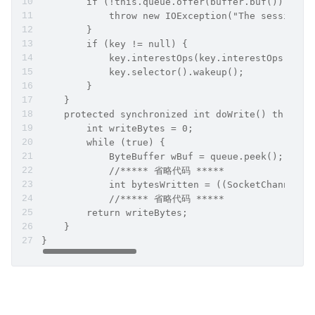
        if (!this.queue.offer(buffer.buf())) {
            throw new IOException("The session q
        }
        if (key != null) {
            key.interestOps(key.interestOps() | 
            key.selector().wakeup();
        }
    }
    protected synchronized int doWrite() throws 
        int writeBytes = 0;
        while (true) {
            ByteBuffer wBuf = queue.peek();
            //***** 省略代码 *****
            int bytesWritten = ((SocketChannel) 
            //***** 省略代码 *****
        return writeBytes;
    }
}