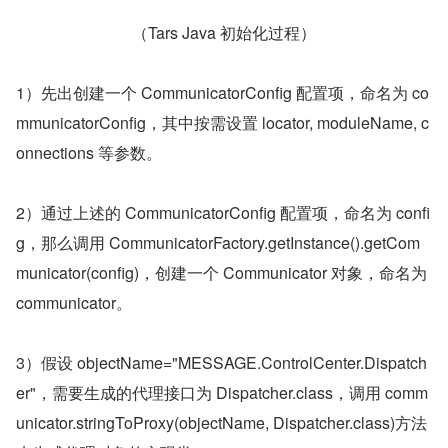
（Tars Java 初始化过程）
1）先出创建一个 CommunicatorConfig 配置项，命名为 co
mmunicatorConfig，其中按需设置 locator, moduleName, c
onnections 等参数。
2）通过上述的 CommunicatorConfig 配置项，命名为 confi
g，那么调用 CommunicatorFactory.getInstance().getCom
municator(config)，创建一个 Communicator 对象，命名为 
communicator。
3）假设 objectName="MESSAGE.ControlCenter.Dispatch
er"，需要生成的代理接口为 Dispatcher.class，调用 comm
unicator.stringToProxy(objectName, Dispatcher.class)方法