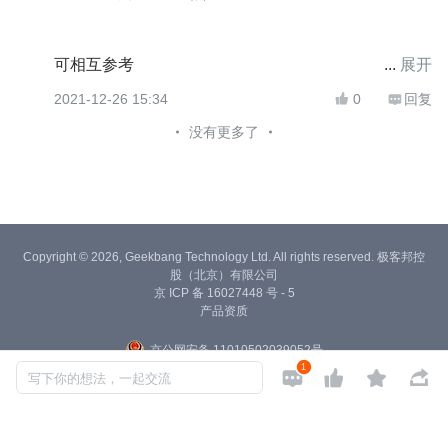
可相互参考
展开
https://xie.infoq.cn/article/721f94e61e891aa3499a7e
2021-12-26 15:34
0
回复


d9f
没有更多了
Copyright © 2026, Geekbang Technology Ltd. All rights reserved. 极客邦控
股（北京）有限公司
京 ICP 备 16027448 号 - 5
产品资质
京公网安备 11010502039052号
1




写下你的想法，一起交流