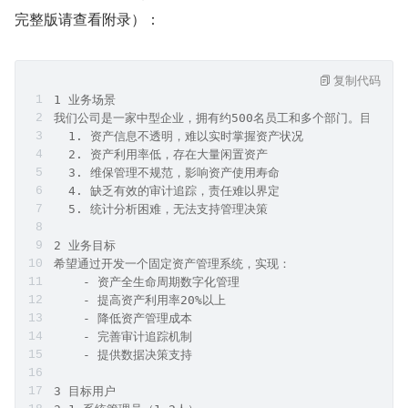
项目背景与原始需求是产品价值的源头定义与所有后续决策
的基石。它确立了“解决谁的什么问题、如何衡量成功”，是
整个产品开发流程中唯一不可逆的锚定点，后续所有工作都
是对其的演绎与实现，而非替代或修正。
如下是一份 AssetMgmt 项目背景与原始需求（简略版本，
完整版请查看附录）：
复制代码
1 业务场景
我们公司是一家中型企业，拥有约500名员工和多个部门。目前公
  1. 资产信息不透明，难以实时掌握资产状况
  2. 资产利用率低，存在大量闲置资产
  3. 维保管理不规范，影响资产使用寿命
  4. 缺乏有效的审计追踪，责任难以界定
  5. 统计分析困难，无法支持管理决策
2 业务目标