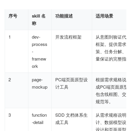
序号
skill 名
功能描述
适用场景
称
1
dev-
开发流程框架
从意图到验证代码
process
框架。提供需求细
-
策、任务分解、代
framew
量保证的完整指南
ork
2
page-
PC端页面原型设
根据需求规格说明
mockup
计工具
成PC端页面原型
包含线框图、交互
规范等。
3
function
SDD 文档体系生
从需求规格说明书
-detail
成工具
计、数据模型设计
设计和页面原型设