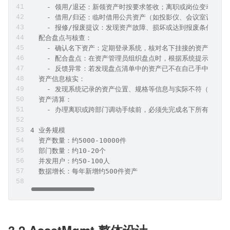
3.3 普通员工（约500人）
职责：可查看和申请使用资产
核心能力：
  日常使用与保管：
    - 按照操作规程使用资产（如不私装软件导致电脑故障、不
    - 对自己领用或负责的资产（如笔记本电脑、工具、工牌）
    - 不将自己的资产与他人随意调换，如需变更需通过资产管
  资产变动申请：
    - 领用/退还：新领资产时按要求签收；离职或岗位变动时
    - 借用/归还：临时借用公共资产（如投影仪、会议室设备
    - 报修/报废提议：发现资产故障、损坏或达到报废条件（
  配合盘点与核查：
    - 确认名下资产：定期登录系统，核对名下挂接的资产清单
    - 配合盘点：在资产管理员组织盘点时，根据系统提示或者
    - 反馈异常：若发现盘点清单中的资产已不在自己手中（例
  资产信息核实：
    - 发现系统记录的资产位置、规格等信息与实际不符（如电
  资产清算：
    - 办理离职或跨部门调动手续前，必须先完成名下所有资产
4 业务规模
  资产数量：约5000-10000件