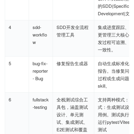
的SDD(Specificati
Development)
4
sdd-
SDD开发全流程
集成进度跟踪、文
workflo
管理工具
更管理三大核心能
w
发过程可追溯、可
一致性。
5
bug-fix-
修复报告生成器
自动生成标准化的 
reporter
报告。当修复问题
- Bug
过程或生成问题文
skill。
6
fullstack
全栈测试综合工
支持两种模式：测
-testing
具包，涵盖测试
式：生成测试设计
设计、单元测
用例。测试执行模
试、集成测试、
运行pytest/Vitest/P
E2E测试和覆盖
测试