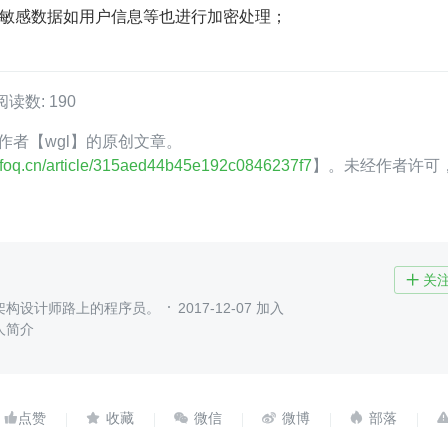
敏感数据如用户信息等也进行加密处理；
阅读数: 190
oQ 作者【wgl】的原创文章。
.infoq.cn/article/315aed44b45e192c0846237f7
】。未经作者许可
关

架构设计师路上的程序员。
2017-12-07 加入
人简介




