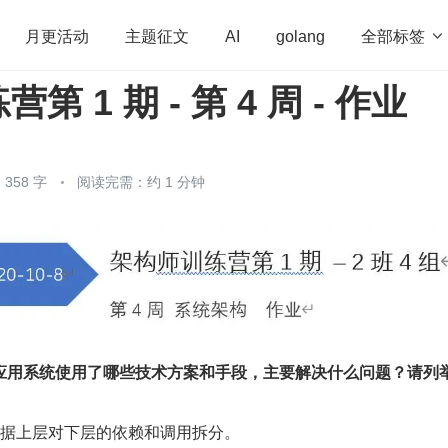
全部标签

月更活动
主题征文
AI
golang
 1 期 - 第 4 周 - 作业
penHarmony
算法
学习方法
Web3.0
高
程序员
运维
深度思考
低代码
redis
358 字
阅读完需：约 1 分钟
应用系统使用了哪些技术方案和手段，主要解决什么问题？请列
--根据上层对下层的依赖和调用拆分。