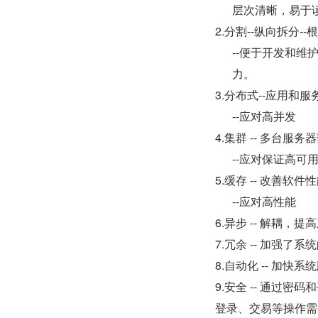
层次清晰，易于
2.分割--纵向拆分
--便于开发和维
力。
3.分布式--应用和
--应对高并发
4.集群 -- 多台
--应对保证高可
5.缓存 -- 改善软件
--应对高性能
6.异步 -- 解耦
7.冗余 -- 加强了
8.自动化 -- 加快
9.安全 -- 通过
登录、交易等操作需