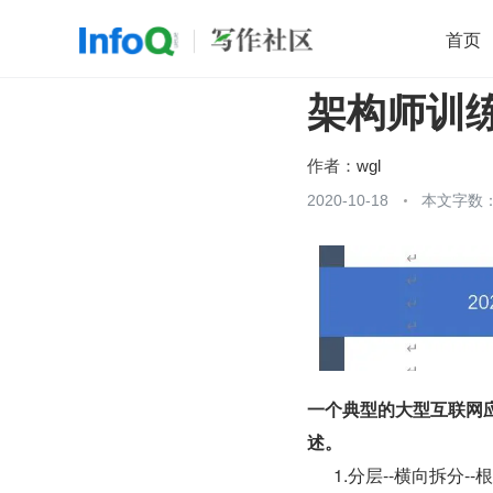
首页
架构师训练营第
移动开发
Java
开源
架构
O
前端
AI
大数据
团队管理
作者：
wgl
查看更多
2020-10-18
本文字数：

一个典型的大型互联网
述。
1.分层--横向拆分