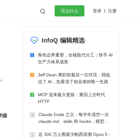
登录
注册

写点什么
效工作
数据库
Python
音视频
InfoQ 编辑精选
golang
微服务架构
flutter
角色边界重塑，全栈取代分工：快手 AI
1
生产力体系成形
Jeff Dean 离职前最后一次对话：我低
2
估了 AI，也看清了创业者的唯一生路
MCP 迎来最大更新：重回上古时代
3
HTTP
举描
Claude Code 之父：每半年清空一次
4
claude.md、skills 和 hooks，模型自
己会想办法
近 300 万人围观卡帕西亲测 Opus 5：
5