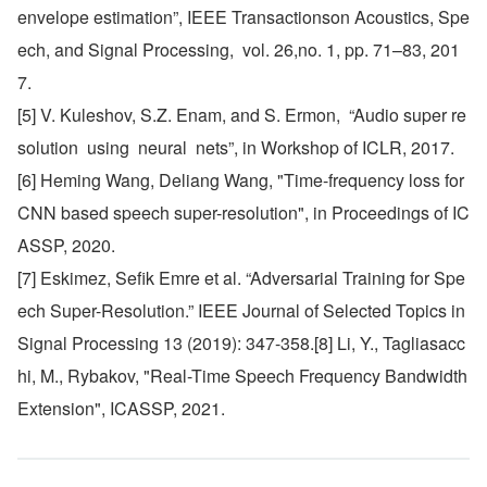
envelope estimation”, IEEE Transactionson Acoustics, Spe
ech, and Signal Processing,  vol. 26,no. 1, pp. 71–83, 201
7.
[5] V. Kuleshov, S.Z. Enam, and S. Ermon,  “Audio super re
solution  using  neural  nets”, in Workshop of ICLR, 2017.
[6] Heming Wang, Deliang Wang, "Time-frequency loss for 
CNN based speech super-resolution", in Proceedings of IC
ASSP, 2020.
[7] Eskimez, Sefik Emre et al. “Adversarial Training for Spe
ech Super-Resolution.” IEEE Journal of Selected Topics in 
Signal Processing 13 (2019): 347-358.[8] Li, Y., Tagliasacc
hi, M., Rybakov, "Real-Time Speech Frequency Bandwidth 
Extension", ICASSP, 2021.