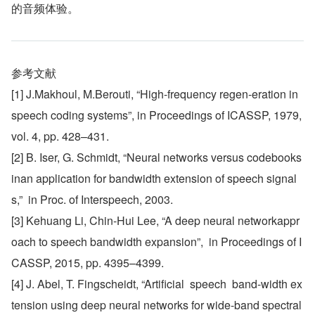
的音频体验。
参考文献
[1] J.Makhoul, M.Berouti, “High-frequency regen-eration in 
speech coding systems”, in Proceedings of ICASSP, 1979, 
vol. 4, pp. 428–431.
[2] B. Iser, G. Schmidt, “Neural networks versus codebooks 
inan application for bandwidth extension of speech signal
s,”  in Proc. of Interspeech, 2003.
[3] Kehuang Li, Chin-Hui Lee, “A deep neural networkappr
oach to speech bandwidth expansion”,  in Proceedings of I
CASSP, 2015, pp. 4395–4399.
[4] J. Abel, T. Fingscheidt, “Artificial  speech  band-width ex
tension using deep neural networks for wide-band spectral 