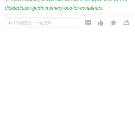
dicated/user-guide/memory-qos-for-containers




写下你的想法，一起交流
[2] Alibaba Cloud Linux 的内核功能与接口概述
https://help.aliyun.com/zh/ecs/user-guide/overview-23
发布于: 2024-01-21
阅读数: 442
版权声明: 本文为 InfoQ 作者【阿里巴巴云原生】的原创文章。
原文链接:【
https://xie.infoq.cn/article/30bc2e0c53c77ba83bd27
efd3
】。文章转载请联系作者。
如对本文有异议，可
点此反馈
阿里云
云原生
容器服务