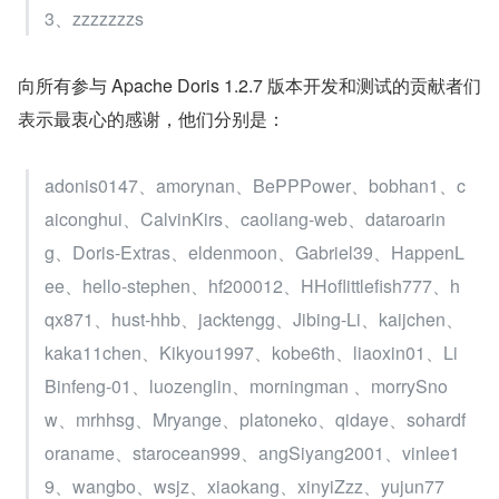
3、zzzzzzzs
向所有参与 Apache Doris 1.2.7 版本开发和测试的贡献者们
表示最衷心的感谢，他们分别是：
adonis0147、amorynan、BePPPower、bobhan1、c
aiconghui、CalvinKirs、caoliang-web、dataroarin
g、Doris-Extras、eldenmoon、Gabriel39、HappenL
ee、hello-stephen、hf200012、HHoflittlefish777、h
qx871、hust-hhb、jacktengg、Jibing-Li、kaijchen、
kaka11chen、Kikyou1997、kobe6th、liaoxin01、Li
Binfeng-01、luozenglin、morningman 、morrySno
w、mrhhsg、Mryange、platoneko、qidaye、sohardf
oraname、starocean999、angSiyang2001、vinlee1
9、wangbo、wsjz、xiaokang、xinyiZzz、yujun77