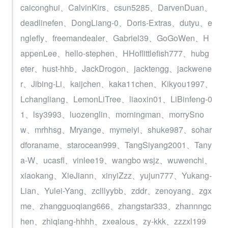
caiconghui、CalvinKirs、csun5285、DarvenDuan、
deadlinefen、DongLiang-0、Doris-Extras、dutyu、e
nglefly、freemandealer、Gabriel39、GoGoWen、H
appenLee、hello-stephen、HHoflittlefish777、hubg
eter、hust-hhb、JackDrogon、jacktengg、jackwene
r、Jibing-Li、kaijchen、kaka11chen、Kikyou1997、
Lchangliang、LemonLiTree、liaoxin01、LiBinfeng-0
1、lsy3993、luozenglin、morningman、morrySno
w、mrhhsg、Mryange、mymeiyi、shuke987、sohar
dforaname、starocean999、TangSiyang2001、Tany
a-W、ucasfl、vinlee19、wangbo wsjz、wuwenchi、
xiaokang、XieJiann、xinyiZzz、yujun777、Yukang-
Lian、Yulei-Yang、zclllyybb、zddr、zenoyang、zgx
me、zhangguoqiang666、zhangstar333、zhannngc
hen、zhiqiang-hhhh、zxealous、zy-kkk、zzzxl199