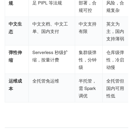
足 PIPL 等法规
部署，合
风险，合
规
规可控
规复杂
中文生
中文文档、中文工
中文支持
英文为
单、国内支付
有限
主，国内
态
支持薄弱
弹性伸
Serverless 秒级扩
集群级弹
仓库级弹
缩，按量计费
性，分钟
性，冷启
缩
级
动慢
运维成
全托管免运维
半托管，
全托管但
需 Spark
国内可用
本
调优
性低