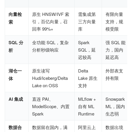
向量检
原生 HNSW/IVF 索
需集成第
有限向量
引，百亿向量，召
三方向量
支持，规
索
回率 99%+
库
模受限
SQL 分
全功能 SQL，复杂
Spark
强 SQL 能
分析秒级响应
SQL，延
力，国内
析
迟较高
延迟高
湖仓一
原生读写
Delta
外部表支
Hudi/Iceberg/Delta
Lake 原生
持有限
体
Lake on OSS
支持
AI 集成
直连 PAI、
MLflow +
Snowpark
ModelScope、内置
自有 ML
ML，国内
Spark
Runtime
生态弱
数据合
数据留在国内，满
阿里云上
数据出境