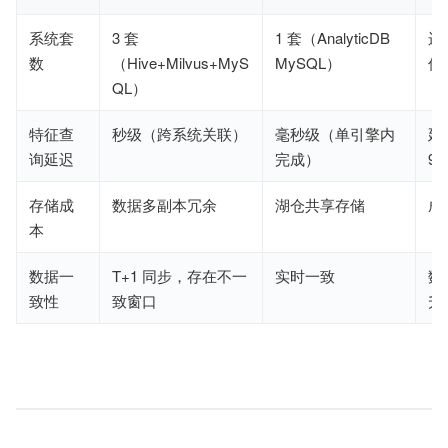
系统套
3 套
1 套（AnalyticDB
运
数
（Hive+Milvus+MyS
MySQL）
低 
QL）
特征查
秒级（跨系统关联）
毫秒级（单引擎内
延
询延迟
完成）
90
存储成
数据多副本冗余
湖仓共享存储
成
本
数据一
T+1 同步，存在不一
实时一致
数
致性
致窗口
升 