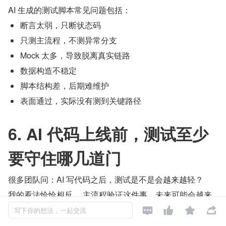
AI 生成的测试脚本常见问题包括：
断言太弱，只断状态码
只测主流程，不测异常分支
Mock 太多，导致脱离真实链路
数据构造不稳定
脚本结构差，后期难维护
表面通过，实际没有测到关键路径
6. AI 代码上线前，测试至少
要守住哪几道门
很多团队问：AI 写代码之后，测试是不是会越来越轻？
我的看法恰恰相反。 主流程验证这件事，未来可能会越来

越自动化；但
质量把关
这件事，反而会越来越重。



写下你的想法，一起交流
真正决定一段 AI 代码能不能上线的，至少有这五道门。